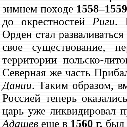
зимнем походе
1558–1559 
до окрестностей
Риги
. 
Орден стал разваливаться 
свое существование, п
территории польско-лит
Северная же часть Приба
Дании
. Таким образом, в
Россией теперь оказалис
царь уже ликвидировал п
Адашев
еще в
1560 г.
был 