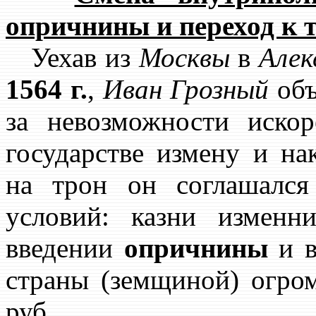
опричнины и переход к т
Уехав из
Москвы
в
Алек
1564 г.
,
Иван Грозный
объ
за невозможности иско
государстве измену и на
на трон он соглашался
условий: казни изменн
введении
опричнины
и в
страны (земщиной) огро
руб.