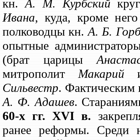
кн.
А. М. Курбский
круг
Ивана
, куда, кроме нег
полководцы кн.
А. Б. Го
опытные администрато
(брат царицы
Анаста
митрополит
Макарий
и 
Сильвестр
. Фактическим 
А. Ф. Адашев
. Стараниям
60-х гг. XVI в.
закрепл
ранее реформы. Сред