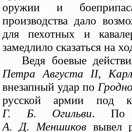
оружии и боеприпаса
производства дало возм
для пехотных и кавале
замедлило сказаться на хо
Ведя боевые действ
Петра
Августа II
,
Карл
внезапный удар по
Гродн
русской армии под ко
Г. Б. Огильви
. По
А. Д. Меншиков
вывел р