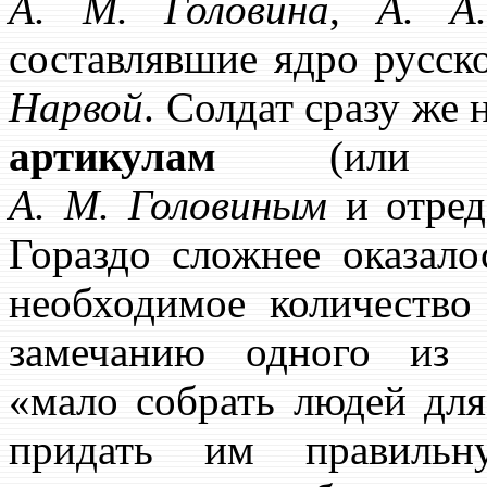
А. М. Головина
,
А. А
составлявшие ядро русск
Нарвой
. Солдат сразу же 
артикулам
(или ста
А. М. Головиным
и отред
Гораздо сложнее оказало
необходимое количество
замечанию одного из с
«мало собрать людей дл
придать им правильну