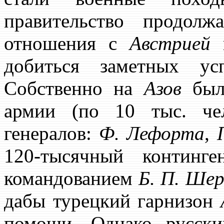
правительство продолж
отношения с
Австрией
добиться заметных 
Собственно на
Азов
были
армии (по 10 тыс. че
генералов:
Ф. Лефорта
,
120-тысячный континг
командованием
Б. П. Ше
дабы турецкий гарнизон
помощи. Однако русски