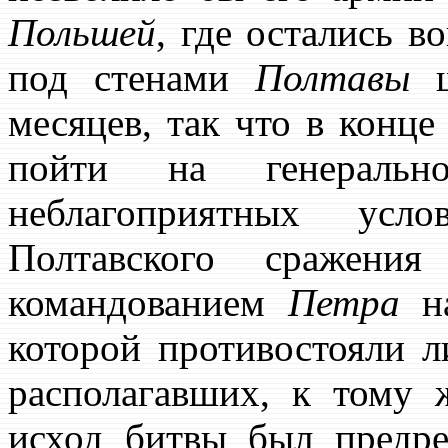
Польшей
, где остались в
под стенами
Полтавы
ш
месяцев, так что в конц
пойти на генеральн
неблагоприятных усл
Полтавского сражен
командованием
Петра
на
которой противостояли л
располагавших, к тому 
исход битвы был предр