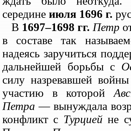
ждать было неоткуда.
середине
июля 1696 г.
рус
В
1697–1698 гг.
Петр
от
в составе так называе
надеясь заручиться подд
дальнейшей борьбы с
О
силу назревавшей войны 
участию в которой
Ав
Петра
— вынуждала возр
конфликт с
Турцией
не су