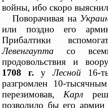
войны, ибо скоро выяснил
Поворачивая на
Украи
или поздно его арми
Прибалтики вспомога
Левенгаупта
со всеми 
продовольствия и воо
1708 г.
у
Лесной
16-ты
разгромлен 10-тысячны
перезимовав,
Карл
реши
позволило бы его армии