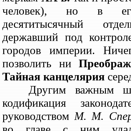
человек), но в ег
десятитысячный отде
державший под контрол
городов империи. Ниче
позволить ни
Преображ
Тайная канцелярия
сере
Другим важным шаго
кодификация законодат
руководством
М. М. Спер
во главе с ним удал