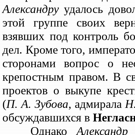
Александру
удалось довол
этой группе своих вер
взявших под контроль б
дел. Кроме того, императ
сторонами вопрос о не
крепостным правом. В св
проектов о выкупе крест
(
П. А. Зубова
, адмирала
Н
обсуждавшихся в
Неглас
Однако
Александр
в