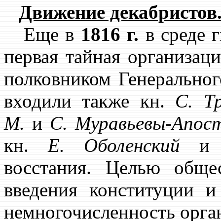
Движение декабристов
Еще в
1816 г.
в среде 
первая тайная организаци
полковником Генерально
входили также кн.
С. Т
М.
и
С. Муравьевы-Апос
кн.
Е. Оболенский
и д
восстания. Целью обще
введения конституции и
немногочисленность орга