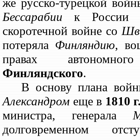
же русско-турецкой вой
Бессарабии
к России 
скоротечной войне со
Шв
потеряла
Финляндию
, в
правах автономн
Финляндского
.
В основу плана войны
Александром
еще в
1810 г
министра, генерала
М
долговременном отс