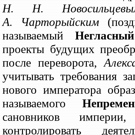
Н. Н. Новосильцевы
А. Чарторыйским
(позд
называемый
Негласны
проекты будущих преобр
после переворота,
Алекс
учитывать требования з
нового императора обра
называемого
Непреме
сановников империи
контролировать деяте