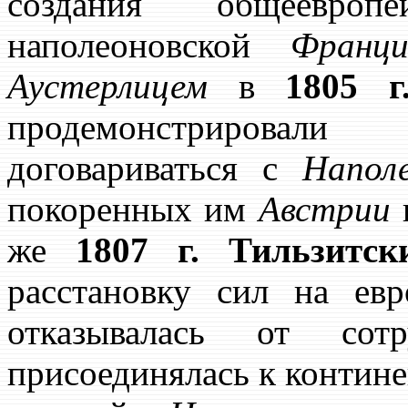
создания общеевроп
наполеоновской
Франци
Аустерлицем
в
1805 г
продемонстрировал
договариваться с
Напол
покоренных им
Австрии
же
1807 г.
Тильзитск
расстановку сил на евр
отказывалась от со
присоединялась к контине