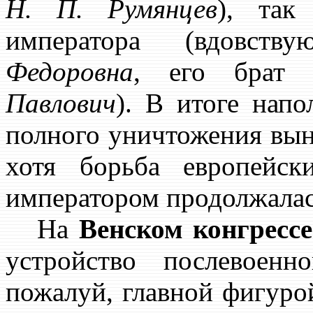
Н. П. Румянцев
), так
императора (вдовст
Федоровна
, его брат
Павлович
). В итоге напо
полного уничтожения вын
хотя борьба европейс
императором продолжалась
На
Венском конгрессе
устройство послевоен
пожалуй, главной фигурой