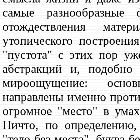
самые разнообразные 
отождествления мате
утопического построени
"пустота" с этих пор уж
абстракций и, подобно 
мироощущение: осно
направлены именно против
огромное "место" в ума
Ничто, по определению,
"тело без места", буква б