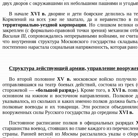
двух дворов с окружавшими их небольшими пашнями и угодья
В начале
XVI в.
дворяне и дети боярские делились на те
Кормлений на всех уже не хватало, да и неравенство в п
территориально-уездной корпорации
. Но слишком велики о
закреплен (с формально-правовой точки зрения) механизм отб
Василия III
, сопровождались непрерывными войнами, не счита
что внутренняя структура Московского государства складыв
постепенно нарастала социальная напряженность, которая рано
Структура действующей армии, управление вооруж
Во второй половине
XV в.
московское войско получило 
отправлявшаяся на театр боевых действий, состояла из тре
сторожевой —
«большой разряд»
). Кроме того, в
XVI в.
появл
основном на южном и восточном направлениях. Полковое 
указывалось, из скольких и каких именно полков должна быть 
полковые воеводы и их товарищи. Эти росписи объединялис
вооруженных силы Русского государства до середины
XVI в.
Постоянное расписание полков в официальных разрядах
старшинства воевод, стоявших во главе каждого из перечислен
страны. Ранней весной из
Москвы
рассылались указы о сбор