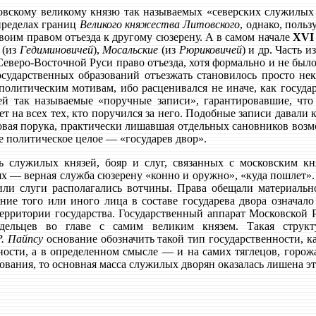
овскому великому князю так называемых «северских служилых
пределах границ
Великого княжества Литовского
, однако, поль
воим правом отъезда к другому сюзерену. А в самом начале
XVI 
(из
Гедиминовичей
),
Мосальские
(из
Рюриковичей
) и др. Часть 
еверо-Восточной Руси право отъезда, хотя формально и не было
сударственных образований отъезжать становилось просто нек
политическим мотивам, ибо расценивался не иначе, как госуда
й так называемые «поручные записи», гарантировавшие, что
ет на всех тех, кто поручился за него. Подобные записи давали 
овая порука, практически лишавшая отдельных сановников воз
 политическое целое — «государев двор».
ь служилых князей, бояр и слуг, связанных с московским к
тях — верная служба сюзерену «конно и оружно», «куда пошлет».
а или слуги располагались вотчины. Права обещали материальн
ние того или иного лица в составе государева двора означало
территории государства. Государственный аппарат Московской
дельцев во главе с самим великим князем. Такая структ
Р. Пайпсу
основание обозначить такой тип государственности, 
тности, а в определенном смысле — и на самих тяглецов, горож
ования, то основная масса служилых дворян оказалась лишена э