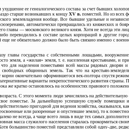
ухудшение ее генеалогического состава за счет бывших холопов
ораздо старше возникавших к концу
XV в.
поместий. Но из всех ф
етского землевладения вообще. Все бывшие удельные и независи
х сюзеренами, автоматически превращались из княжеских и боя
 его главы — московского великого князя. Хотя не всегда эти ли
либо переводились в составе целых корпораций в другие город
 еще не обязательно должно было быть связано именно с военно
казу главы государства с собственными лошадьми, вооружени
о земля, а «жилая» земля, т. е. населенная крестьянами, и при
 что для наделения поместьями всей массы рядовых дворян и
 свободных общинных земель. Так что на крестьян-земледел
 корни окончательно оформившегося век-полтора спустя режима 
ьтернативные варианты некрепостнического развития страны. П
 Пока же кратко остановлюсь на особенностях правового положен
 возраста. С этого момента люди зачислялись на действительную
свое поместье. За дальнейшую успешную службу помещики 
действительно пригодной для ведения хозяйства, оказывался, ка
 неосвоенные или разоренные и опустевшие земли), то к поместно
далеко не всегда, а чаще всего лишь в виде тех самых дополнит
овная масса служилого населения старалась прокормиться свои
отя большинство поместий представляли собой одну–две, редко 