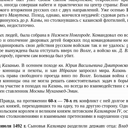
и, иногда совершая набеги и практически на центр страны:
Вла
окого вторжения русских сил с двух направлений. Уже осенью
1
шего
Мамутека
. Поход, однако, кончился неудачей: судовая рать
двинулось до
р. Камы
, но столкнувшись с казанской флотилией,
мо, недостаточно.
ых людей, была собрана в
Нижнем Новгороде
. Командовал ею в
о и ополчение дворовых детей боярских под командованием
кн
рдинировать свои действия русским войскам так и не удалось:
оре вынуждена была отступать вверх по
Волге
, а войско
кн. Д. 
городу
, причем сам воевода был убит.
д
Казанью
. В осеннем походе
кн. Юрия Васильевича Дмитровско
ие конницы и пехоты, и хан
Ибрагим
запросил мира.
Казань
сь права свободного проезда вниз по
Волге
. Большая война 
ки конницы она не могла решать самостоятельных задач в борь
ла участие в походах на
Казань
, но всегда во взаимодействии с
жен ставленник
Москвы
Мухаммед-Эмин
.
 Правда, на протяжении
60-х
—
70-х гг.
конфликт с ней долгое 
ых князей, переходивших то на одну, то на другую сторону. Од
польским королем и великим князем литовским
Казимиром IV
, о
ыми столкновениями и взаимными претензиями в нарушении су
 июля 1492 г.
Сыновья
Казимира
разделили державу отца:
Влад