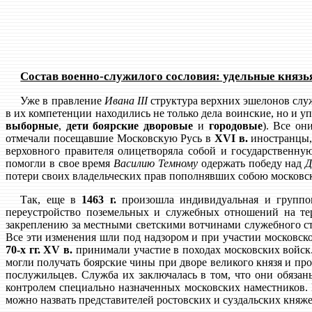
Состав военно-служилого сословия: удельные князья
Уже в правление
Ивана III
структура верхних эшелонов служ
в их компетенции находились не только дела воинские, но и у
выборные
,
дети боярские дворовые
и
городовые
). Все он
отмечали посещавшие Московскую Русь в
XVI в.
иностранцы, 
верховного правителя олицетворяла собой и государственну
помогли в свое время
Василию Темному
одержать победу над
Д
потери своих владельческих прав пополнявших собою московск
Так, еще в
1463 г.
произошла индивидуальная и группов
переустройство поземельных и служебных отношений на т
закреплению за местными светскими вотчинами служебного ст
Все эти изменения шли под надзором и при участии московск
70-х гг. XV в.
принимали участие в походах московских войск
могли получать боярские чины при дворе великого князя и пр
послужильцев. Служба их заключалась в том, что они обяза
контролем специально назначенных московских наместников. 
можно назвать представителей ростовских и суздальских княже