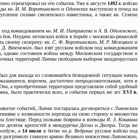
нно отреагировал на эти события. Уже в августе
1492 г.
войско
яды
кн. И. М. Воротынского
и
Одоевских
выступили в поход на
тупление силами смоленского наместника, а также
кн. Семена
к под командованием
кн. М. И. Патрикеева
и
А. В. Оболенского
,
з боя. Неудачи литовских войск в борьбе с московско-рязанской
сть своему сюзерену:
кн. С. Ф. Воротынского
,
М. Р. Мезецкого
и
. Д. Вяземского
, был взят русским войском под командованием
я, однако состояния войны между Московским государством и
точных территорий
Литвы
свободным выбором западнорусских
ыл для выхода из сложившейся безнадежной ситуации начать
оказавшееся, впрочем, достаточно непродолжительным, хотя и
Оки
, а приобретенные территории представляли собой удобный
ежна, было практически ясно, и события первых же лет
XVI в.
азвитие событий,
Литва
постаралась договориться с
Ливонским
едениями о возможности перехода на свою сторону и множества
на блестяще. Перед полками боярина и воеводы
Я. З. Кошкина
и десяток крепостей в междуречье
Десны
и
Днепра
. Тогда же
огобуж
, а
14 июля
в битве на
р. Ведроше
русское войско под
ову разгромило главную армию
Великого княжества Литовского
,