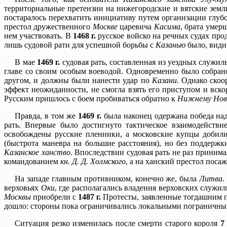
территориальные претензии на нижегородские и вятские земл
постаралось перехватить инициативу путем организации глуб
престол дружественного
Москве
царевича
Касима
, брата умер
нем участвовать. В
1468 г.
русское войско на речных судах про
лишь судовой рати для успешной борьбы с
Казанью
было, види
В мае
1469 г.
судовая рать, составленная из уездных служил
главе со своим особым воеводой. Одновременно было собран
другом, и должны были нанести удар по
Казани
. Однако скоо
эффект неожиданности, не смогла взять его приступом и вск
Русским пришлось с боем пробиваться обратно к
Нижнему Нов
Правда, в том же
1469 г.
была наконец одержана победа на
рать. Впервые было достигнуто тактическое взаимодейств
освобождены русские пленники, а московские купцы добили
(быстрота маневра на большие расстояния), но без поддерж
Казанское ханство
. Впоследствии судовая рать не раз принима
командованием
кн. Д. Д. Холмского
, а на ханский престол поса
На западе главным противником, конечно же, была
Литва
.
верховьях
Оки
, где располагались владения верховских служил
Москвы
приобрели с
1487 г.
Протесты, заявленные тогдашним 
дошло: стороны пока ограничивались локальными пограничн
Ситуация резко изменилась после смерти старого короля
7