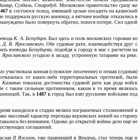
димир
,
Суздаль
,
Стародуб
. Московское правительство сразу же
467 г.
состоялся поход, имевший целью посадить на казанский
 не поддержала русскую конницу, а вятчане вообще отказались в
 вынуждено было повернуть обратно, понеся потери. Сил одной
оевода
К. А. Беззубцев
. Был здесь и полк московских горожан во
. Д. В. Ярославского
. Обе судовые рати, взаимодействуя друг с
 рать воеводы
Беззубцева
, подойдя к городу в мае с расчетом на
В. Ярославского
угодило в засаду, устроенную татарами на реке.
го
участвовала конная (служилое ополчение) и пешая (судовая)
отказалась от каких-либо территориальных претензий, были
с
Казанью
показала достоинства судовой рати как рода войск
бе с таким сильным противником, каким в то время являлось
 конницей. Так, в
1487 г.
город был взят русскими войсками под
время находился в стадии мелких пограничных столкновений в
нако массовый характер переходы верховских князей на сторону
ставались без внимания. Однако до открытой войны дело еще не
ществующих соглашений.
ислав II Ягеллон
, уже правивший в
Венгрии
, стал теперь еще и