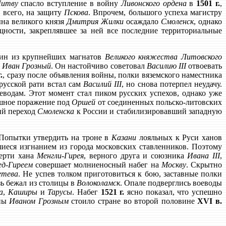
итву
спасло вступление в войну
Ливонского ордена
в
1501 г.
,
 всего, на защиту
Пскова
. Впрочем, большого успеха магистру
ына великого князя
Дмитрия Жилки
осаждало
Смоленск
, однако
щности, закреплявшее за ней все последние территориальные
дин из крупнейших магнатов
Великого княжества Литовского
ь
Иван Грозный
. Он настойчиво советовал
Василию III
отвоевать
.
, сразу после объявления войны, полки вяземского наместника
русской рати встал сам
Василий III
, но снова потерпел неудачу.
еводам. Этот момент стал пиком русских успехов, однако уже
шное поражение под
Оршей
от соединенных польско-литовских
ий переход
Смоленска
к России и стабилизировавший западную
Попытки утвердить на троне в
Казани
лояльных к Руси ханов
шиеся изгнанием из города московских ставленников. Поэтому
мерти хана
Менгли-Гирея
, верного друга и союзника
Ивана III
,
д-Гиреем
совершает молниеносный набег на
Москву
. Скрытно
етева
. Не успев толком приготовиться к бою, заставные полки
ь бежал из столицы в
Волоколамск
. Опале подверглись воеводы
а
,
Каширы
и
Тарусы
. Набег
1521 г.
ясно показал, что успешно
ины
Иваном Грозным
стоило стране во второй половине
XVI в.