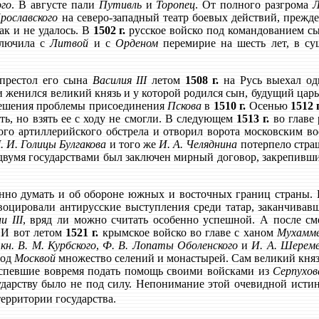
ого
. В августе пали
Путивль
и
Торопец
. От полного разгрома
Л
Ярославского
на северо-западный театр боевых действий, прежде
ак и не удалось. В
1502 г.
русское войско под командованием с
лючила с
Литвой
и с
Орденом
перемирие на шесть лет, в су
престол его сына
Василия III
летом
1508 г.
на Русь выехал о
 женился великий князь и у которой родился сын, будущий цар
 решения проблемы присоединения
Пскова
в
1510 г.
Осенью
1512 г
ь, но взять ее с ходу не смогли. В следующем
1513 г.
во главе 
го артиллерийского обстрела и отворил ворота московским во
М. И. Голицы Булгакова
и того же
И. А. Челяднина
потерпело стра
у двумя государствами был заключен мирный договор, закрепивш
нно думать и об обороне южных и восточных границ страны. 
овоцировали антирусские выступления среди татар, заканчивав
и III
, вряд ли можно считать особенно успешной. А после с
 И вот летом
1521 г.
крымское войско во главе с ханом
Мухамме
д
кн. В. М. Курбского
,
Ф. В. Лопаты Оболенского
и
И. А. Шерем
под
Москвой
множество селений и монастырей. Сам великий княз
успевшие вовремя подать помощь своими войсками из
Серпухов
сударству было не под силу. Непонимание этой очевидной ист
ерритории государства.