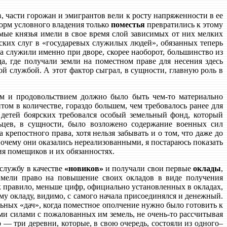
, части горожан и эмигрантов вели к росту напряженности в ее
орм условного владения только
поместья
превратились к этому
мые князья имели в свое время слой зависимых от них мелких
рских слуг в «государевых служилых людей», обязанных теперь
ца служили именно при дворе, скорее наоборот, большинство из
а, где получали земли на поместном праве для несения здесь
й службой. А этот фактор сыграл, в сущности, главную роль в
ем и продовольствием должно было быть чем-то материально
том в количестве, гораздо большем, чем требовалось ранее для
 детей боярских требовался особый земельный фонд, который
ьцев, в сущности, было возложено содержание военных сил
крепостного права, хотя нельзя забывать и о том, что даже до
очему они оказались нереализованными, я постараюсь показать
ия помещиков и их обязанностях.
 службу в качестве
«новиков»
и получали свои первые
оклады
,
имели право на повышение своих окладов в виде получения
к правило, меньше цифр, официально установленных в окладах,
му окладу, видимо, с самого начала присоединялся и денежный.
ельных «дач», когда поместное ополчение нужно было готовить к
ми силами с пожалованных им земель, не очень-то рассчитывая
— три деревни, которые, в свою очередь, состояли из одного–