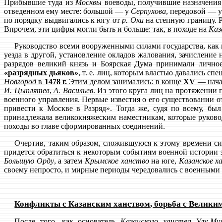
Прибывшие туда из
Москвы
воеводы, получившие назначения 
отведенном ему месте: большой — у
Серпухова
, передовой — 
по порядку выдвигались к югу от
р. Оки
на степную границу. 
Впрочем, эти цифры могли быть и больше: так, в походе на
Каз
Руководство всеми вооруженными силами государства, как 
уезда в другой, установление окладов жалования, зачисление 
разрядов великий князь и Боярская Дума принимали личное
«разрядных дьяков»
, т. е. лиц, которым властью давались с
Новгород
в
1478 г.
Этим делом занимались: в конце
XV
— нач
И. Цыплятев
,
А. Васильев
. Из этого круга лиц на протяжении
военного управления. Первые известия о его существовании о
привести к Москве в Разряд». Тогда же, судя по всему, бы
принадлежала великокняжеским наместникам, которые руково
походы во главе сформированных соединений.
Очертив, таким образом, сложившуюся к этому времени сис
придется обратиться к некоторым событиям военной истории
Большую Орду
, а затем
Крымское ханство
на юге,
Казанское х
своему непросто, и мирные периоды чередовались с военными
Конфликты с Казанским ханством, борьба с Велики
После того, как основатель
Казанского ханства
Улу-Му