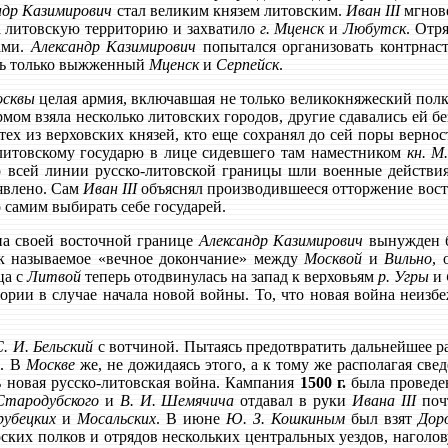
ндр Казимирович
стал великим князем литовским.
Иван III
мгнове
а литовскую территорию и захватило
г. Мценск
и
Любутск
. Отр
дами.
Александр Казимирович
попытался организовать контрнас
ись только выжженный
Мценск
и
Серпейск
.
сквы
целая армия, включавшая не только великокняжеский пол
мом взяла несколько литовских городов, другие сдавались ей бе
тех из верховских князей, кто еще сохранял до сей поры верно
литовскому государю в лице сидевшего там наместником
кн. М
о всей линии русско-литовской границы шли военные действи
явлено. Сам
Иван III
объяснял производившееся отторжение вос
 самим выбирать себе государей.
на своей восточной границе
Александр Казимирович
вынужден б
к называемое «вечное докончание» между
Москвой
и
Вильно
, 
ца с
Литвой
теперь отодвинулась на запад к верховьям
р. Угры
и
ории в случае начала новой войны. То, что новая война неизб
С. И. Бельский
с вотчиной. Пытаясь предотвратить дальнейшее р
е. В
Москве
же, не дожидаясь этого, а к тому же располагая св
ь новая русско-литовская война. Кампания
1500 г.
была проведе
 Стародубского
и
В. И. Шемячича
отдавал в руки
Ивана III
почт
рубецких
и
Мосальских
. В июне
Ю. З. Кошкиным
был взят
Дор
ерских полков и отрядов нескольких центральных уездов, нагол