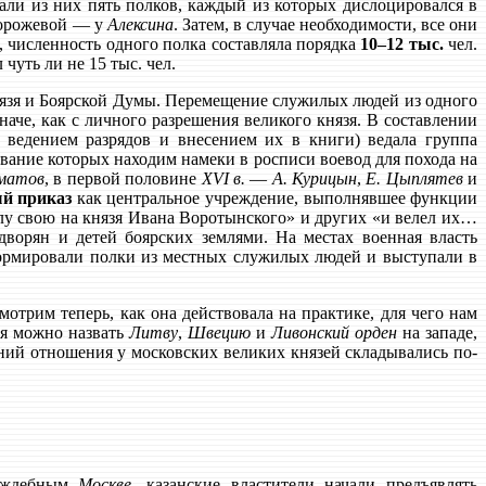
ли из них пять полков, каждый из которых дислоцировался в
торожевой — у
Алексина
. Затем, в случае необходимости, все они
 численность одного полка составляла порядка
10–12 тыс.
чел.
чуть ли не 15 тыс. чел.
князя и Боярской Думы. Перемещение служилых людей из одного
наче, как с личного разрешения великого князя. В составлении
 ведением разрядов и внесением их в книги) ведала группа
ование которых находим намеки в росписи воевод для похода на
лматов
, в первой половине
XVI в.
—
А. Курицын
,
Е. Цыплятев
и
й приказ
как центральное учреждение, выполнявшее функции
у свою на князя Ивана Воротынского» и других «и велел их…
дворян и детей боярских землями. На местах военная власть
формировали полки из местных служилых людей и выступали в
отрим теперь, как она действовала на практике, для чего нам
мя можно назвать
Литву
,
Швецию
и
Ливонский орден
на западе,
ний отношения у московских великих князей складывались по-
раждебным
Москве
, казанские властители начали предъявлять