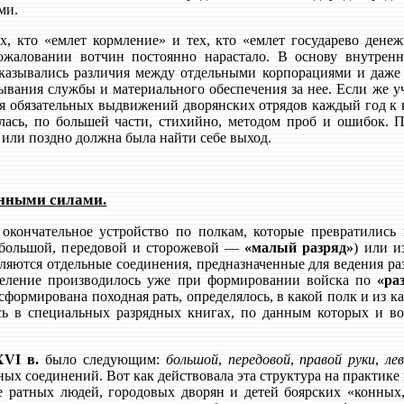
ми.
х, кто «емлет кормление» и тех, кто «емлет государево дене
ожаловании вотчин постоянно нарастало. В основу внутре
казывались различия между отдельными корпорациями и даже
ывания службы и материального обеспечения за нее. Если же у
я обязательных выдвижений дворянских отрядов каждый год к 
алась, по большей части, стихийно, методом проб и ошибок.
 или поздно должна была найти себе выход.
енными силами.
окончательное устройство по полкам, которые превратились 
х (большой, передовой и сторожевой —
«малый разряд»
) или и
яются отдельные соединения, предназначенные для ведения раз
деление производилось уже при формировании войска по
«ра
сформирована походная рать, определялось, в какой полк и из 
ь в специальных разрядных книгах, по данным которых и восс
XVI в.
было следующим:
большой
,
передовой
,
правой руки
,
ле
ных соединений. Вот как действовала эта структура на практик
е ратных людей, городовых дворян и детей боярских «конных