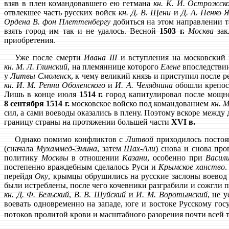
взяв в плен командовавшего ею гетмана
кн. К. И. Острожск
отвлекшее часть русских войск
кн. Д. В. Щени
и
Д. А. Пенко 
Ордена
В. фон Плеттенбергу
добиться на этом направлении т
взять город им так и не удалось. Весной
1503 г.
Москва
зак
приобретения.
Уже после смерти
Ивана III
и вступления на московский 
кн. М. Л. Глинский
, на племяннице которого
Елене
впоследствии
у
Литвы
Смоленск
, к чему великий князь и приступил после
кн. И. М. Репни Оболенского
и
И. А. Челяднина
обошли крепост
Лишь в конце июля
1514 г.
город капитулировал после мощно
8 сентября 1514 г.
московское войско под командованием
кн. 
сил, а сами воеводы оказались в плену. Поэтому вскоре межд
границу страны на протяжении большей части
XVI в.
Однако помимо конфликтов с
Литвой
приходилось постоя
(сначала
Мухаммед-Эмина
, затем
Шах-Али
) снова и снова пр
политику
Москвы
в отношении
Казани
, особенно при
Васили
постепенно враждебным сделалось Руси и
Крымское ханство
.
перейдя
Оку
, крымцы обрушились на русские заслоны воево
были истреблены, после чего кочевники разграбили и сожгли 
кн. Д. Ф. Бельский
,
В. В. Шуйский
и
И. М. Воротынский
, не 
воевать одновременно на западе, юге и востоке Русскому го
потоков пролитой крови и масштабного разорения почти всей т