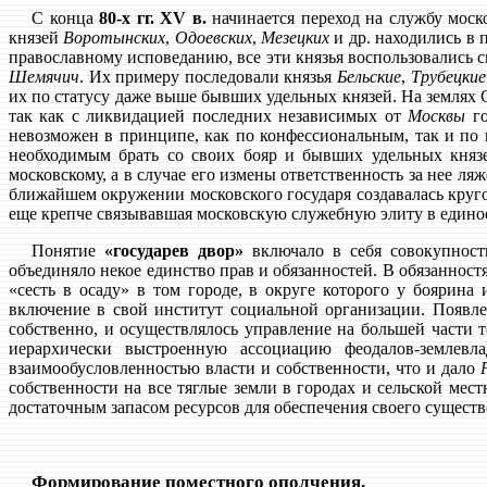
С конца
80-х гг. XV в.
начинается переход на службу моск
князей
Воротынских
,
Одоевских
,
Мезецких
и др. находились в 
православному исповеданию, все эти князья воспользовались с
Шемячич
. Их примеру последовали князья
Бельские
,
Трубецкие
их по статусу даже выше бывших удельных князей. На землях С
так как с ликвидацией последних независимых от
Москвы
го
невозможен в принципе, как по конфессиональным, так и по 
необходимым брать со своих бояр и бывших удельных князе
московскому, а в случае его измены ответственность за нее ляж
ближайшем окружении московского государя создавалась круг
еще крепче связывавшая московскую служебную элиту в единое
Понятие
«государев двор»
включало в себя совокупност
объединяло некое единство прав и обязанностей. В обязаннос
«сесть в осаду» в том городе, в округе которого у боярин
включение в свой институт социальной организации. Появле
собственно, и осуществлялось управление на большей части 
иерархически выстроенную ассоциацию феодалов-землевла
взаимообусловленностью власти и собственности, что и дало
собственности на все тяглые земли в городах и сельской мес
достаточным запасом ресурсов для обеспечения своего существ
Формирование поместного ополчения.