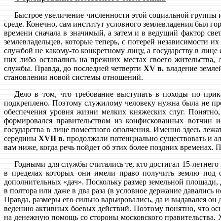
Быстрое увеличение численности этой социальной группы и 
среде. Конечно, сам институт условного землевладения был г
времени сначала в значимый, а затем и в ведущий фактор св
землевладельцев, которые теперь, с потерей независимости и
службой не какому-то конкретному лицу, а государству в лице
них либо оставались на прежних местах своего жительства, 
службы. Правда, до последней четверти
XV в.
владение землей
становлении новой системы отношений.
Дело в том, что требование выступать в походы по при
подкреплено. Поэтому служилому человеку нужна была не прост
обеспечения уровня жизни мелких княжеских слуг. Понятно,
формировался правительством из конфискованных вотчин и
государства в лице поместного ополчения. Именно здесь лежат
середины
XVII в.
продолжали потенциально существовать и ал
вам ниже, когда речь пойдет об этих более поздних временах.
Годными для службы считались те, кто достигал 15-летнего
в пределах которых они имели право получить землю под 
дополнительных «дач». Поскольку размер земельной площади, 
в полтора или даже в два раза (в условное держание давались
Правда, размеры его сильно варьировались, да и выдавался он 
ведению активных боевых действий. Поэтому понятно, что осн
на денежную помощь со стороны московского правительства. Х