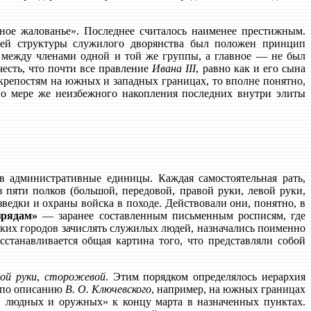
жное жалованье». Последнее считалось наименее престижным.
нней структуры служилого дворянства был положен принцип
 между членами одной и той же группы, а главное — не был
честь, что почти все правление
Ивана III
, равно как и его сына
крепостям на южных и западных границах, то вполне понятно,
 По мере же неизбежного накопления последних внутри элиты
в административные единицы. Каждая самостоятельная рать,
з пяти полков (большой, передовой, правой руки, левой руки,
ведки и охраны войска в походе. Действовали они, понятно, в
зрядам»
— заранее составленным письменным росписям, где
каких городов зачислять служилых людей, назначались поименно
танавливается общая картина того, что представляли собой
вой руки
,
сторожевой
. Этим порядком определялось иерархия
е по описанию
В. О. Ключевского
, например, на южных границах
, людных и оружных» к концу марта в назначенных пунктах.