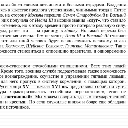
 князей» со своими вотчинами и боевыми отрядами. Владения
зуясь в качестве предлога утеснениями, чинимыми тогда в Литве
в.
на сторону
Москвы
перешли
Семен Стародубский
и
Василий
из них получала от
Ивана III
высокие звания
«слуг»
, что ставило
 отменено, но к этому времени просто потеряло реальную силу,
уда, разве что — за границу, в
Литву
. Но такой переход был
рственная измена. Тем не менее,
Иван III
и
Василий III
считали
 тот или иной человек будет верно служить великому князю
кн.
Холмские
,
Шуйские
,
Бельские
,
Глинские
,
Мстиславские
. Так в
можности становиться в оппозицию правителю, и одновременно
нязем-сувереном служебными отношениями. Всех этих людей
 Кроме того, военная служба подразумевала также возможность
ое вознаграждение, соучастие в управлении тяглыми людьми,
 для него пропуск в систему кормлений, с помощью которой,
 Руси конца
XV
— начала
XVI вв.
представлял собой, по сути,
ура характеризовалась теснейшим переплетением, если не
как
«вотчинный»
. Мы можем говорить здесь о государственной
ан и крестьян. Но если служилые князья и бояре еще обладали
тих источников.