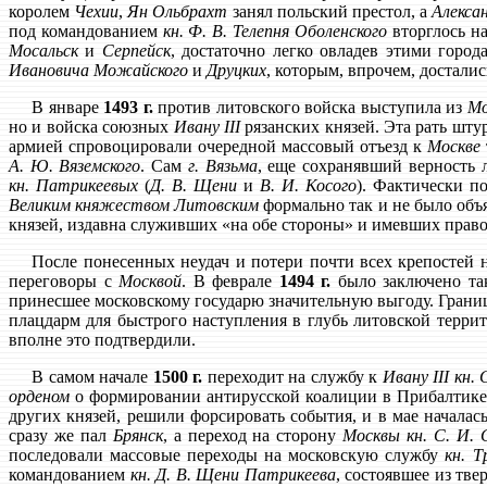
королем
Чехии
,
Ян Ольбрахт
занял польский престол, а
Алекса
под командованием
кн. Ф. В. Телепня Оболенского
вторглось н
Мосальск
и
Серпейск
, достаточно легко овладев этими горо
Ивановича Можайского
и
Друцких
, которым, впрочем, достал
В январе
1493 г.
против литовского войска выступила из
Мо
но и войска союзных
Ивану III
рязанских князей. Эта рать штур
армией спровоцировали очередной массовый отъезд к
Москве
А. Ю. Вяземского
. Сам
г. Вязьма
, еще сохранявший верность 
кн. Патрикеевых
(
Д. В. Щени
и
В. И. Косого
). Фактически п
Великим княжеством Литовским
формально так и не было объ
князей, издавна служивших «на обе стороны» и имевших право
После понесенных неудач и потери почти всех крепостей 
переговоры с
Москвой
. В феврале
1494 г.
было заключено та
принесшее московскому государю значительную выгоду. Грани
плацдарм для быстрого наступления в глубь литовской террит
вполне это подтвердили.
В самом начале
1500 г.
переходит на службу к
Ивану III
кн. 
орденом
о формировании антирусской коалиции в Прибалтик
других князей, решили форсировать события, и в мае началас
сразу же пал
Брянск
, а переход на сторону
Москвы
кн. С. И.
последовали массовые переходы на московскую службу
кн. Т
командованием
кн. Д. В. Щени Патрикеева
, состоявшее из тв