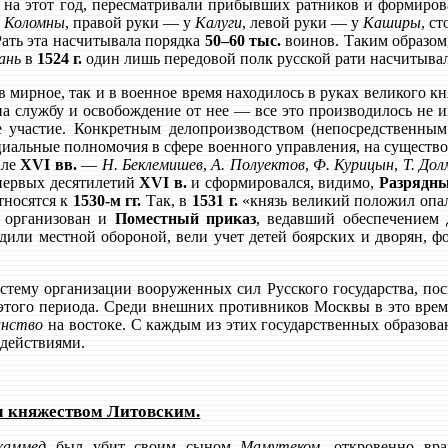
на этот год, пересматривали прибывших ратников и формирова
у
Коломны
, правой руки — у
Калуги
, левой руки — у
Каширы
, с
Рать эта насчитывала порядка
50–60 тыс.
воинов. Таким образом,
ань
в
1524 г.
один лишь передовой полк русской рати насчитывал 
в мирное, так и в военное время находилось в руках великого 
на службу и освобождение от нее — все это производилось не и
 участие. Конкретным делопроизводством (непосредственным
пециальные полномочия в сфере военного управления, на существ
але
XVI вв.
—
Н. Беклемишев
,
А. Полуектов
,
Ф. Курицын
,
Т. До
 первых десятилетий
XVI в.
и сформировался, видимо,
Разрядны
тносятся к
1530-м гг.
Так, в
1531 г.
«князь великий положил опал
л организован и
Поместный приказ
, ведавший обеспечением 
дили местной обороной, вели учет детей боярских и дворян, 
тему организации вооруженных сил Русского государства, посм
 этого периода. Среди внешних противников Москвы в это вре
анство
на востоке. С каждым из этих государственных образова
 действиями.
м княжеством Литовским.
хаммед
был убит своим сыном
Мамутеком
, откровенно в