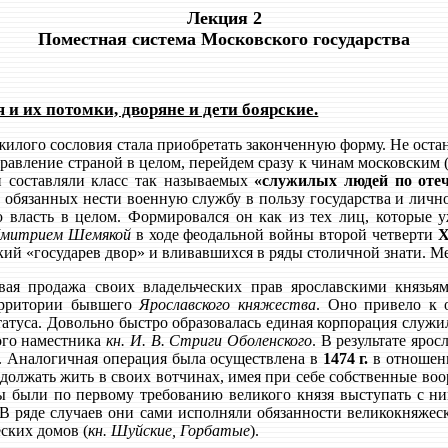
Лекция 2
Поместная система Московского государства
 и их потомки, дворяне и дети боярские.
илого сословия стала приобретать законченную форму. Не оста
правление страной в целом, перейдем сразу к чинам московским 
и составляли класс так называемых
«служилых людей по отеч
обязанных нести военную службу в пользу государства и лично 
ю власть в целом. Формировался он как из тех лиц, которые 
митрием Шемякой
в ходе феодальной войны второй четверти
X
ий «государев двор» и вливавшихся в ряды столичной знати. Ме
ая продажа своих владельческих прав ярославскими князь
ерритории бывшего
Ярославского княжества
. Оно привело к 
атуса. Довольно быстро образовалась единая корпорация служи
ого наместника
кн. И. В. Стриги Оболенского
. В результате яро
. Аналогичная операция была осуществлена в
1474 г.
в отноше
одолжать жить в своих вотчинах, имея при себе собственные воо
ны были по первому требованию великого князя выступать с ни
В ряде случаев они сами исполняли обязанности великокняжес
ских домов (
кн. Шуйские, Горбатые
).