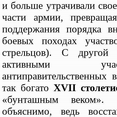
и больше утрачивали свое
части армии, превраща
поддержания порядка в
боевых походах участв
стрельцов). С друго
активными учас
антиправительственных 
так богато
XVII столети
«бунташным веком». Э
объяснимо, ведь восс