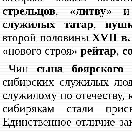
стрельцов
, «
литву
» 
служилых татар
,
пушк
второй половины
XVII в.
«нового строя»
рейтар
,
с
Чин
сына боярского
б
сибирских служилых люд
служилому по отечеству, 
сибирякам стали прис
Единственное отличие зак