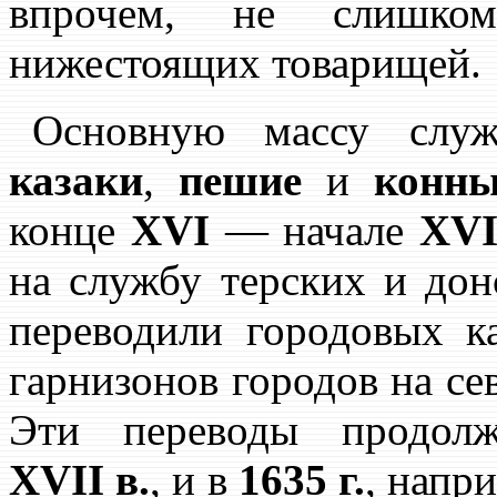
впрочем, не слишко
нижестоящих товарищей.
Основную массу служ
казаки
,
пешие
и
конны
конце
XVI
— начале
XVI
на службу терских и дон
переводили городовых ка
гарнизонов городов на се
Эти переводы продолж
XVII в.
, и в
1635 г.
, напр