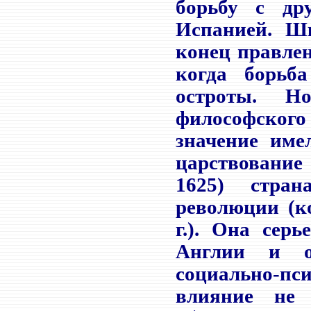
борьбу с др
Испанией. Ш
конец правлен
когда борьб
остроты. Н
философского
значение име
царствование
1625) стра
революции (к
г.). Она сер
Англии и ок
социально-п
влияние не 