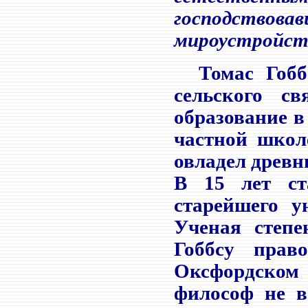
господствов
мироустройст
Томас Гобб
сельского с
образование в
частной школ
овладел древн
В 15 лет ст
старейшего у
Ученая степе
Гоббсу прав
Оксфордско
философ не в