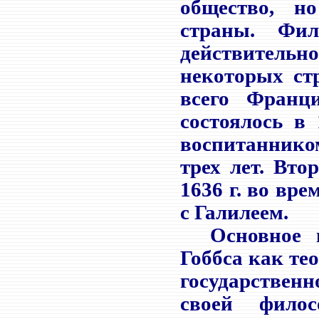
общество, н
страны. Фи
действител
некоторых ст
всего Франц
состоялось в 
воспитаннико
трех лет. Вто
1636 г. во вр
с Галилеем.
Основное на
Гоббса как те
государственн
своей фило