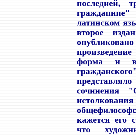
последней, 
гражданине"
латинском язы
второе изда
опубликовано 
произведени
форма и вл
гражданско
представлял
сочинения "
истолковани
общефилософ
кажется его 
что художн