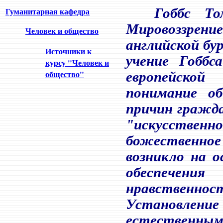
Гуманитарная кафедра
Гоббс Томас
Мировоззре
Человек и общество
английской бу
Источники к
учение Гоббс
курсу "Человек и
общество"
европейско
понимание о
причин гражда
"искусственное
божественное
возникло на о
обеспечения
нравственнос
Установлен
естественным