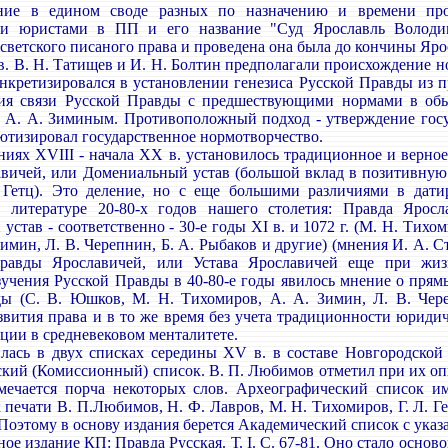
 в едином своде разных по назначению и времени проис
ми юристами в ПП и его название "Суд Ярославль Володим
светского писаного права и проведена она была до кончины Яро
. В. Н. Татищев и И. Н. Болтин предполагали происхождение но
онкретизировался в установлении генезиса Русской Правды из п
ия связи Русской Правды с предшествующими нормами в обыч
А. А. Зиминым. Противоположный подход - утверждение госу
ютизировал государственное нормотворчество.
ях XVIII - начала XX в. установилось традиционное и верно
вичей, или Домениальный устав (большой вклад в позитивную 
Гетц). Это деление, но с еще большими различиями в датир
в литературе 20-80-х годов нашего столетия: Правда Яро
став - соответственно - 30-е годы XI в. и 1072 г. (М. Н. Тихом
Зимин, Л. В. Черепнин, Б. А. Рыбаков и другие) (мнения И. А. 
равды Ярославичей, или Устава Ярославичей еще при жиз
зучения Русской Правды в 40-80-е годы явилось мнение о пря
ы (С. В. Юшков, М. Н. Тихомиров, А. А. Зимин, Л. В. Чере
звития права и в то же время без учета традиционности юридич
иции в средневековом менталитете.
сь в двух списках середины XV в. в составе Новгородской 
кий (Комиссионный) список. В. П. Любимов отметил при их опи
мечается порча некоторых слов. Археографический список им
печати В. П.Любимов, Н. Ф. Лавров, М. Н. Тихомиров, Г. Л. Гейер
. Поэтому в основу издания берется Академический список с ук
е издание КП: Правда Русская. Т. I. С. 67-81. Оно стало осн