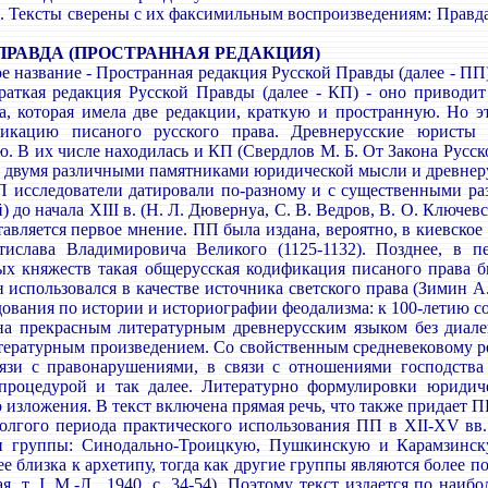
 Тексты сверены с их факсимильным воспроизведениям: Правда Рус
РАВДА (ПРОСТРАННАЯ РЕДАКЦИЯ)
название - Пространная редакция Русской Правды (далее - ПП)
раткая редакция Русской Правды (далее - КП) - оно приводи
а, которая имела две редакции, краткую и пространную. Но эт
икацию писаного русского права. Древнерусские юристы
 В их числе находилась и КП (Свердлов М. Б. От Закона Русског
 двумя различными памятниками юридической мысли и древнер
сследователи датировали по-разному и с существенными разл
) до начала XIII в. (Н. Л. Дювернуа, С. В. Ведров, В. О. Ключев
авляется первое мнение. ПП была издана, вероятно, в киевско
тислава Владимировича Великого (1125-1132). Позднее, в п
ых княжеств такая общерусская кодификация писаного права б
н использовался в качестве источника светского права (Зимин 
ования по истории и историографии феодализма: к 100-летию со 
прекрасным литературным древнерусским языком без диалект
ературным произведением. Со свойственным средневековому р
язи с правонарушениями, в связи с отношениями господства 
 процедурой и так далее. Литературно формулировки юридич
 изложения. В текст включена прямая речь, что также придает П
гого периода практического использования ПП в XII-XV вв. 
ри группы: Синодально-Троицкую, Пушкинскую и Карамзинску
ее близка к архетипу, тогда как другие группы являются более
я, т. I. M.-Л., 1940, с. 34-54). Поэтому текст издается по на