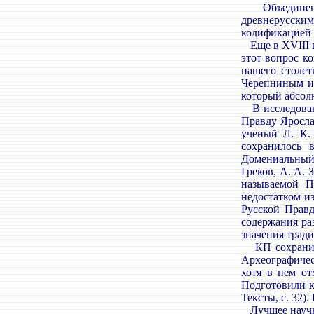
Объединение
древнерусски
кодификацией 
Еще в XVIII в
этот вопрос к
нашего столет
Черепниным и 
который абсол
В исследовани
Правду Яросла
ученый Л. К. 
сохранилось 
Домениальный у
Греков, А. А. 
называемой П
недостатком и
Русской Правд
содержания ра
значения трад
КП сохранила
Археографичес
хотя в нем от
Подготовили к 
Тексты, с. 32)
Лучшее научно