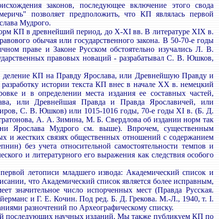
хождения законов, последующее включение этого свода
еричь" позволяет предположить, что КП являлась первой
слава Мудрого.
рм КП в древнейший период, до X-XI вв. В литературе XIX в.
равового обычая или государственного закона. В 50-70-е годы
ном праве и Законе Русском обстоятельно изучались Л. В.
дарственных правовых новаций - разрабатывал С. В. Юшков,
е деление КП на Правду Ярослава, или Древнейшую Правду и
разработку истории текста КП внес в начале XX в. немецкий
овке и в определении места издания ее составных частей,
слава, или Древнейшая Правда и Правда Ярославичей, или
иров, С. В. Юшков) или 1015-1016 годы, 70-е годы XI в. (Б. Д.
Стратонова, А. А. Зимина, М. Б. Свердлова об издании норм так
ни Ярослава Мудрого см. выше). Впрочем, существенным
мых и жестких связях общественных отношений с содержанием
пнин) без учета относительной самостоятельности темпов и
еского и литературного его выражения как следствия особого
первой летописи младшего извода: Академический список и
сании, что Академический список является более исправным,
еет значительное число испорченных мест (Правда Русская.
манс и Г. Е. Кочин. Под ред. Б. Д. Грекова. М.-Л., 1940, т. I.
азаниями разночтений по Археографическому списку.
овой последующих научных изданий. Мы также публикуем КП по