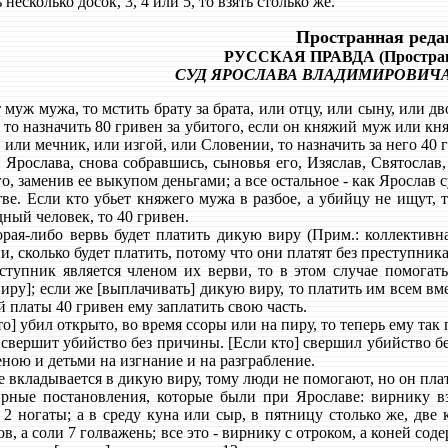
несколько досок, 3, 4 или 5, то взять столько же.
Пространная реда
РУССКАЯ ПРАВДА (Простран
СУД ЯРОСЛАВА ВЛАДИМИРОВИЧА.
муж мужа, то мстить брату за брата, или отцу, или сыну, или дв
, то назначить 80 гривен за убитого, если он княжий муж или кн
 или мечник, или изгой, или Словении, то назначить за него 40 
Ярослава, снова собравшись, сыновья его, Изяслав, Святослав,
го, заменив ее выкупом деньгами; а все остальное - как Ярослав 
е. Если кто убьет княжего мужа в разбое, а убийцу не ищут, т
ный человек, то 40 гривен.
ая-либо вервь будет платить дикую виру (Прим.: коллективн
и, сколько будет платить, потому что они платят без преступника
упник является членом их верви, то в этом случае помогать
иру]; если же [выплачивать] дикую виру, то платить им всем вм
й платы 40 гривен ему заплатить свою часть.
о] убил открыто, во время ссоры или на пиру, то теперь ему так 
свершит убийство без причины. [Если кто] свершил убийство без
еною и детьми на изгнание и на разграбление.
 вкладывается в дикую виру, тому люди не помогают, но он плат
ые постановления, которые были при Ярославе: вирнику взя
2 ногаты; а в среду куна или сыр, в пятницу столько же, две 
ов, а соли 7 голважень; все это - вирнику с отроком, а коней сод