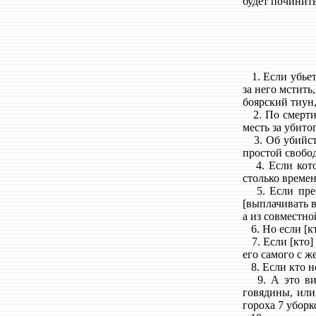
будет починить 
1. Если убьет 
за него мстить
боярский тиун,
2. По смерти 
месть за убито
3. Об убийств
простой свобод
4. Если котор
столько времен
5. Если прест
[выплачивать в
а из совместно
6. Но если [кт
7. Если [кто] 
его самого с ж
8. Если кто не
9. А это вирн
говядины, или 
гороха 7 уборк