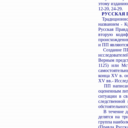
этому изданию.
12-20, 24-29.
РУССКАЯ П
Традиционное 
названием - К
Русская Правд
вторую кодиф
происхождению.
и ПП являются
Создание ПП и
исследователей
Верным предст
1125) или Мс
самостоятельн
конца XV в. о
XV вв.- Исслед
ПП написана 
оцененным лит
ситуации в св
следственной
обстоятельного
В течение дол
делятся на т
группа наибол
(Правда Русска