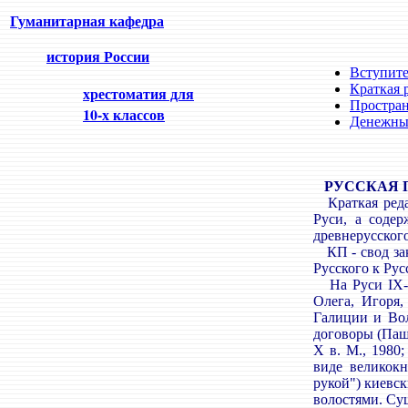
Гуманитарная кафедра
история России
Вступите
Краткая 
хрестоматия для
Простран
10-х классов
Денежный
РУССКАЯ 
Краткая редак
Руси, а содер
древнерусског
КП - свод зак
Русского к Рус
На Руси IX-X 
Олега, Игоря,
Галиции и Вол
договоры (Пашу
X в. М., 1980
виде великокн
рукой") киевск
волостями. Су