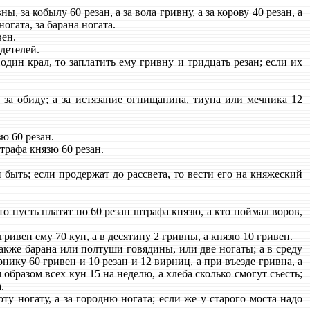
ы, за кобылу 60 резан, а за вола гривну, а за корову 40 резан, а
ногата, за барана ногата.
вен.
детелей.
один крал, то заплатить ему гривну и тридцать резан; если их
 за обиду; а за истязание огнищанина, тиуна или мечника 12
.
ю 60 резан.
штрафа князю 60 резан.
 быть; если продержат до рассвета, то вести его на княжеский
то пусть платят по 60 резан штрафа князю, а кто поймал воров,
гривен ему 70 кун, а в десятину 2 гривны, а князю 10 гривен.
также барана или полтуши говядины, или две ногаты; а в среду
рнику 60 гривен и 10 резан и 12 вирниц, а при въезде гривна, а
образом всех кун 15 на неделю, а хлеба сколько смогут съесть;
.
ту ногату, а за городню ногата; если же у старого моста надо