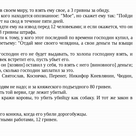
 своем миру, то взять ему свое, а 3 гривны за обиду.
у кого находится опознанное: "Мое", но скажет ему так: "Пойди
ет на свод в течение пяти дней.
дти ему на извод перед 12 человеками; и если окажется, что он
 3 гривны штрафа.
ти к тому, у кого этот последний по времени господин купил, а
третьему: "Отдай мне своего челядина, а свои деньги ты взыщи
сподин его не будет выдавать, то холопа господину взять, и
ек встретит его, пусть убьет его.
н [хозяин] оставил у себя, то взять с него [виновного] деньги;
, сколько господин заплатил за это.
, Святослав, Коснячко, Перенег, Никифор Киевлянин, Чюдин,
дям не надо; и за княжеского подъездного 80 гривен.
ть той верви, где лежит убитый.
кражи коровы, то убить убийцу как собаку. И тот же закон в
его конюха, когда его убили дорогобужцы.
отными работами, 12 гривен.