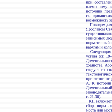
при составлен
племенному пе
источник пра
скандинавских
возможность з
Поводом для т
Ярославом Свя
существовавш
зависимых люд
нормативный с
варягам и колб
Следующим эта
устава (ст. 1
Домениальног
хозяйства. Аб
следует из с
текстологичес
при жизни отца
А. К истории 
Домениальный 
законодательн
с. 21-30).
КП включает в
сбора виры - 
моста или мос