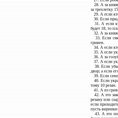
28. А за княжес
за трехлетку 15
29. А если кто
30. Если приде
31. А если кто
будет 18, то п
32. А за княже
33. Если смер
гривен.
34. А если кто
35. А если укр
36. А за голубя
37. А если укр
38. Если убьют
двор; а если ег
39. Если сено 
40. Если украд
тому 10 резан.
41. А из гривн
42. А это зако
резану или сыр
если приходитс
пусть вирники
43. А это пост