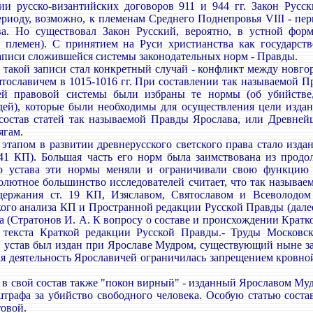
ии русско-византийских договоров 911 и 944 гг. Закон Рус
риоду, возможно, к племенам Среднего Поднепровья VIII - пер
ва. Но существовал Закон Русский, вероятно, в устной фор
 племен). С принятием на Руси христианства как государст
аписи сложившейся системы законодательных норм - Правды.
акой записи стал конкретный случай - конфликт между новго
тославичем в 1015-1016 гг. При составлении так называемой П
ей правовой системы были избраны те нормы (об убийстве, 
ей), которые были необходимы для осуществления цели издан
остав статей так называемой Правды Ярослава, или Древней
ягам.
пом в развитии древнерусского светского права стало изда
9-41 КП). Большая часть его норм была заимствована из продо
о устава эти нормы меняли и ограничивали свою функцию 
солютное большинство исследователей считает, что так называе
одержания ст. 19 КП, Изяславом, Святославом и Всеволодом
кого анализа КП и Пространной редакции Русской Правды (далее 
 (Стратонов И. А. К вопросу о составе и происхождении Кратко
текста Краткой редакции Русской Правды.- Труды Московског
устав был издан при Ярославе Мудром, существующий ныне заго
ая деятельность Ярославичей ограничилась запрещением кровной
 свой состав также "покон вирный" - изданный Ярославом Муд
штрафа за убийство свободного человека. Особую статью состав
товой.