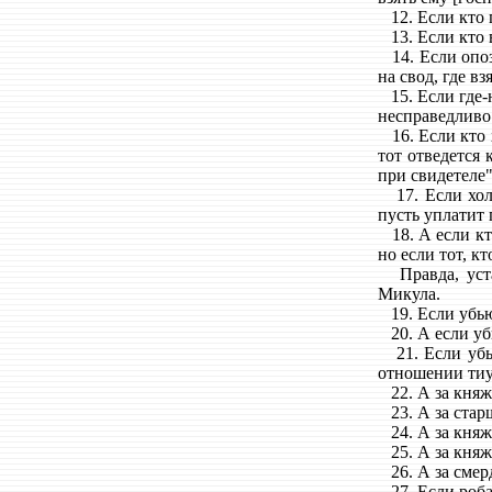
12. Если кто п
13. Если кто в
14. Если опозн
на свод, где в
15. Если где-н
несправедливо 
16. Если кто х
тот отведется 
при свидетеле"
17. Если холо
пусть уплатит 
18. А если кто
но если тот, к
Правда, устан
Микула.
19. Если убьют
20. А если убь
21. Если убью
отношении тиу
22. А за княж
23. А за старш
24. А за княже
25. А за княж
26. А за смерд
27. Если роба