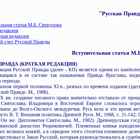
"Русская Правд
льная статья М.Б. Свердлова
редакция
ная редакция
 счет Русской Правды
Вступительная статья М.
ПРАВДА (КРАТКАЯ РЕДАКЦИЯ)
ция Русской Правды (далее - КП) является одним из наиболе
жащаяся в ее составе так называемая Правда Ярослава, вид
о периода.
онов первой половины XI в., разных по времени издания (здесь
ской Правде. М., 1988).
вв. создание писаного права значительно отставало от процес
 Святослава, Владимира в Восточной Европе сложилось огро
ыни до Волго-Окского междуречья. Русь вела в это время а
то В. Т. Внешняя политика Древней Руси. М., 1968, с. 21-142;
; Он же. Дипломатия Святослава. М., 1982). Древнерусская гос
яжеской династии Рюриковичей. Племенные князья находилис
их великих князей, а в середине этого столетия племенное дел
ществовал и Закон Русский, которым руководствовались в судеб