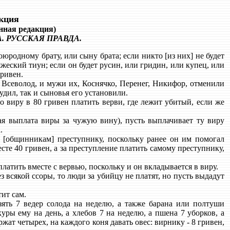
кция
ная редакция)
 РУССКАЯ ПРАВДА.
оюродному брату, или сыну брата; если никто [из них] не будет
яжеский тиун; если он будет русин, или гридин, или купец, или
гривен.
 Всеволод, и мужи их, Коснячко, Перенег, Никифор, отменили
судил, так и сыновья его установили.
о виру в 80 гривен платить верви, где лежит убитый, если же
ая выплата виры за чужую вину), пусть выплачивает ту виру
.
 [общинникам] преступнику, поскольку ранее он им помогал
есте 40 гривен, а за преступление платить самому преступнику,
платить вместе с вервью, поскольку и он вкладывается в виру.
 всякой ссоры, то люди за убийцу не платят, но пусть выдадут
ит сам.
ть 7 ведер солода на неделю, а также барана или полтуши
куры ему на день, а хлебов 7 на неделю, а пшена 7 уборков, а
ержат четырех, на каждого коня давать овес: вирнику - 8 гривен,