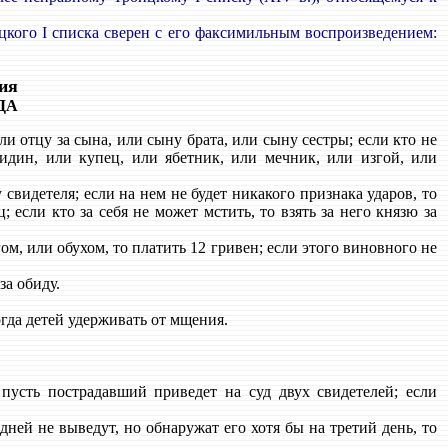
цкого I списка сверен с его факсимильным воспроизведением:
ия
ДА
ли отцу за сына, или сыну брата, или сыну сестры; если кто не
ридин, или купец, или ябетник, или мечник, или изгой, или
 свидетеля; если на нем не будет никакого признака ударов, то
; если кто за себя не может мстить, то взять за него князю за
ом, или обухом, то платить 12 гривен; если этого виновного не
за обиду.
огда детей удерживать от мщения.
пусть пострадавший приведет на суд двух свидетелей; если
 дней не выведут, но обнаружат его хотя бы на третий день, то