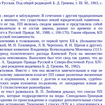
ская. Под общей редакцией Б. Д. Грекова, т. III. М., 1963, с.
 - вводит в заблуждение. В сочетании с другим традиционным
т к мнению, что существовал некий юридический памятник -
о не так. ПП являлась сводом законов и представляла собой
 включали в ее состав законы, разные по времени и по
о к Русской Правде. М., 1988, с. 106-170). Таким образом, КП
усской письменности.
ичиями в толкованиях, от первой трети XII в. (большинство
ский, М. Н. Тихомиров, Л. В. Черепнин, Я. Н. Щапов и другие).
е великое княжение Владимира Всеволодовича Мономаха (1113-
ериод политического распада Киевской Руси на множество
ыла невозможна. Выполнен был этот свод так удачно, что до
А. А. Традиции Правды Русской в Северо-Восточной Руси XIV-
дня рождения академика Б. Д. Грекова. М., 1982).
измов. Вместе с тем она является замечательным и еще не
еализму лаконизмом излагает ПП самые различные жизненные
и подчинения, в связи с долгом и наследованием, судебно-
еских норм изложены по-разному, от лапидарных клише до
П стилистическое разнообразие.
ее текст развивался. В. П. Любимов доказал, что списки ПП
ю, которые подразделяются на виды. Синодально-Троицкая
 поздними по происхождению и содержат дополнительные статьи
иболее исправному Троицкому I списку (XIV в.), относящемуся к