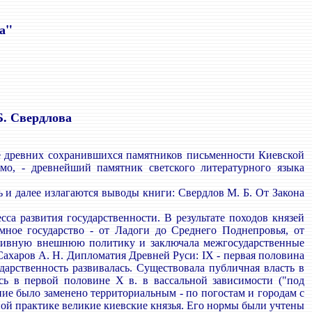
а"
Б. Свердлова
е древних сохранившихся памятников письменности Киевской
имо, - древнейший памятник светского литературного языка
 и далее излагаются выводы книги: Свердлов М. Б. От Закона
са развития государственности. В результате походов князей
мное государство - от Ладоги до Среднего Поднепровья, от
ктивную внешнюю политику и заключала межгосударственные
 Сахаров А. Н. Дипломатия Древней Руси: IX - первая половина
ударственность развивалась. Существовала публичная власть в
ь в первой половине X в. в вассальной зависимости ("под
ение было заменено территориальным - по погостам и городам с
ной практике великие киевские князья. Его нормы были учтены