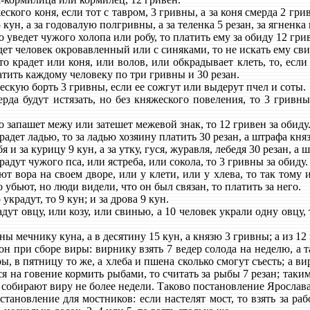
кого коня, если тот с тавром, 3 гривны, а за коня смерда 2 гривн
 кун, а за годовалую полгривны, а за теленка 5 резан, за ягненка 
 уведет чужого холопа или робу, то платить ему за обиду 12 гри
т человек окровавленный или с синяками, то не искать ему сви
 крадет или коня, или волов, или обкрадывает клеть, то, если 
латить каждому человеку по три гривны и 30 резан.
скую борть 3 гривны, если ее сожгут или выдерут пчел и соты.
да будут истязать, но без княжеского повеления, то 3 гривны
 запашет межу или затешет межевой знак, то 12 гривен за обиду
адет ладью, то за ладью хозяину платить 30 резан, а штрафа княз
 и за курицу 9 кун, а за утку, гуся, журавля, лебедя 30 резан, а 
адут чужого пса, или ястреба, или сокола, то 3 гривны за обиду.
 вора на своем дворе, или у клети, или у хлева, то так тому и
о убьют, но люди видели, что он был связан, то платить за него.
украдут, то 9 кун; и за дрова 9 кун.
ут овцу, или козу, или свинью, а 10 человек украли одну овцу, 
ы мечнику куна, а в десятину 15 кун, а князю 3 гривны; а из 12 
н при сборе виры: вирнику взять 7 ведер солода на неделю, а 
ы, в пятницу то же, а хлеба и пшена сколько смогут съесть; а ви
я на говение кормить рыбами, то считать за рыбы 7 резан; таким 
 собирают виру не более недели. Таково постановление Ярослава
ановление для мостников: если настелят мост, то взять за рабо