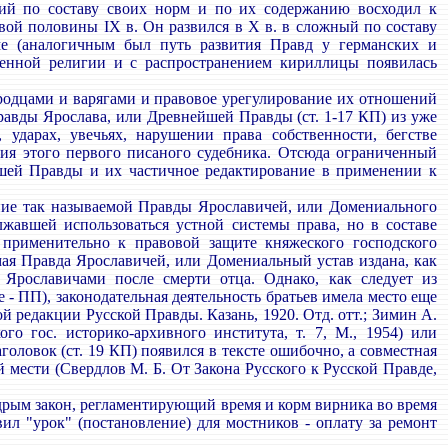
ский по составу своих норм и по их содержанию восходил к
вой половины IX в. Он развился в X в. в сложный по составу
ме (аналогичным был путь развития Правд у германских и
венной религии и с распространением кириллицы появилась
родцами и варягами и правовое урегулирование их отношений
равды Ярослава, или Древнейшей Правды (ст. 1-17 КП) из уже
ударах, увечьях, нарушении права собственности, бегстве
ия этого первого писаного судебника. Отсюда ограниченный
шей Правды и их частичное редактирование в применении к
ние так называемой Правды Ярославичей, или Домениального
лжавшей использоваться устной системы права, но в составе
применительно к правовой защите княжеского господского
мая Правда Ярославичей, или Домениальный устав издана, как
 Ярославичами после смерти отца. Однако, как следует из
- ПП), законодательная деятельность братьев имела место еще
й редакции Русской Правды. Казань, 1920. Отд. отт.; Зимин А.
о гос. историко-архивного института, т. 7, М., 1954) или
ловок (ст. 19 КП) появился в тексте ошибочно, а совместная
 мести (Свердлов М. Б. От Закона Русского к Русской Правде,
рым закон, регламентирующий время и корм вирника во время
ил "урок" (постановление) для мостников - оплату за ремонт