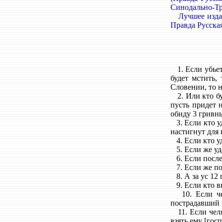
Синодально-Тр
Лучшее издани
Правда Русская, 
1. Если убьет 
будет мстить,
Словении, то н
2. Или кто буд
пусть придет н
обиду 3 гривны
3. Если кто уд
настигнут для 
4. Если кто уд
5. Если же уда
6. Если после 
7. Если же по 
8. А за ус 12 
9. Если кто вы
10. Если чело
пострадавший в
11. Если челяд
взять ему [гос