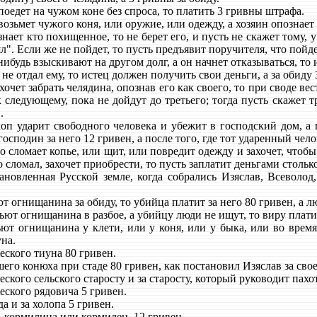
оедет на чужом коне без спроса, то платить 3 гривны штрафа.
озьмет чужого коня, или оружие, или одежду, а хозяин опознает в
ает кто похищенное, то не берет его, и пусть не скажет тому, 
зял". Если же не пойдет, то пусть предъявит поручителя, что пойд
ибудь взыскивают на другом долг, а он начнет отказываться, то и
не отдал ему, то истец должен получить свои деньги, а за обиду
очет забрать челядина, опознав его как своего, то при своде вес
к следующему, пока не дойдут до третьего; тогда пусть скажет 
.
п ударит свободного человека и убежит в господский дом, а го
господин за него 12 гривен, а после того, где тот ударенный челов
 сломает копье, или щит, или повредит одежду и захочет, чтобы о
то сломал, захочет приобрести, то пусть заплатит деньгами столько
овленная Русской земле, когда собрались Изяслав, Всеволод
 огнищанина за обиду, то убийца платит за него 80 гривен, а лю
ют огнищанина в разбое, а убийцу люди не ищут, то виру плати
т огнищанина у клети, или у коня, или у быка, или во время 
на.
еского тиуна 80 гривен.
его конюха при стаде 80 гривен, как постановил Изяслав за сво
ского сельского старосту и за старосту, который руководит пах
еского рядовича 5 гривен.
а и за холопа 5 гривен.
-кормилица или кормилец, 12 гривен.