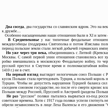
Два соседа
, два государства со славянским ядром. Это на в
к дружбе…
Особенно насыщенными наши отношения были в XI и затем - 
В Средневековье
у нас типичные феодальные отношени
междоусобицы (поддержка Святополка и потом Изяслава поля
период польские земли стали легкой добычей германских импер
Но уже через три века,
объединившись с Литвой (Кревская 
Москвы. С самой первой унии отношения становились все ху
робко вмешивались в московскую Феодальную войну, то чер
русский престол в Смутное время и полномасштабная война
1410 г.) не в счет.
На первый взгляд
выглядит нелогичным союз Польши с Ро
кусок Польши стала претендовать Турция, а польский король н
Турции. Чтобы не допустить нарушения Турцией баланса сил
соседнем союзном государстве, но после его смерти кризис в
Польши между Россией, Пруссией и Австрией (разделы Польши 17
Не раз
"русские" поляки пытались вырваться из-под росси
советские времена. Хотя с 1917 года поляки успели глотнуть 
обрели независимость в лице Леха Валенсы и его движения "