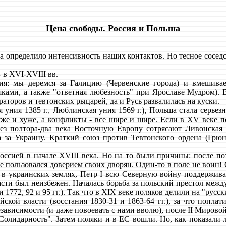
Цена свободы. Россия и Польша
ека определило интенсивность наших контактов. Но тесное сосед
в XVI-XVIII вв.
я: мы деремся за Галицию (Червенские города) и вмешивае
ками, а также "ответная любезность" при Ярославе Мудром).
аторов и тевтонских рыцарей, да и Русь развалилась на куски.
уния 1385 г., Люблинская уния 1569 г.), Польша стала серье
же и хуже, а конфликты - все шире и шире. Если в XV веке 
ез полтора-два века Восточную Европу сотрясают Ливонская 
 за Украину. Краткий союз против Тевтонского ордена (Грюн
ссией в начале XVIII века. Но на то были причины: после п
е пользовался доверием своих дворян. Один-то в поле не воин!
 в украинских землях, Петр I всю Северную войну поддержива
ласти был неизбежен. Началась борьба за польский престол меж
72, 92 и 95 гг.). Так что в XIX веке поляков делили на "русск
йской власти (восстания 1830-31 и 1863-64 гг.), за что попла
независимости (и даже повоевать с нами вволю), после II Миров
Солидарность". Затем поляки и в ЕС вошли. Но, как показали