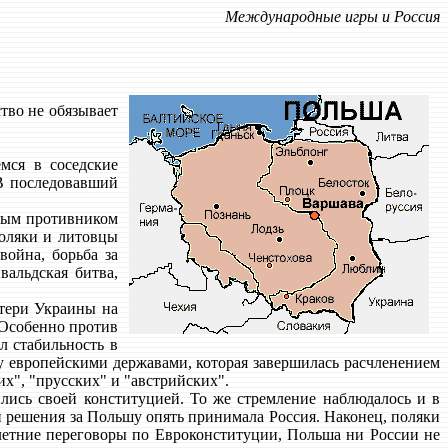
Международные игры и Россия
ство не обязывает
мся в соседские
 В последовавший
зным противником
поляки и литовцы
война, борьба за
вальдская битва,
отери Украины на
 Особенно против
л стабильность в
ду европейскими державами, которая завершилась расчленением
их", "прусских" и "австрийских".
тились своей конституцией. То же стремление наблюдалось и в
ой решения за Польшу опять принимала Россия. Наконец, поляки
 летние переговоры по Евроконституции, Польша ни России не