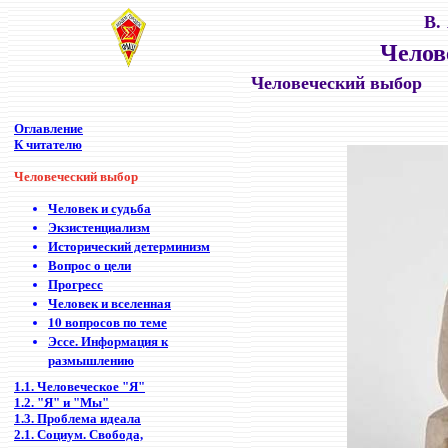
В.
Челов
Человеческий выбор
Оглавление
К читателю
Человеческий выбор
Человек и судьба
Экзистенциализм
Исторический детерминизм
Вопрос о цели
Прогресс
Человек и вселенная
10 вопросов по теме
Эссе. Информация к
размышлению
1.1. Человеческое "Я"
1.2. "Я" и "Мы"
1.3. Проблема идеала
2.1. Социум. Свобода,