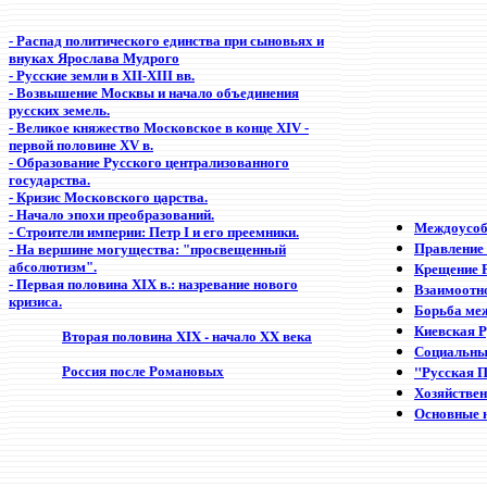
- Распад политического единства при сыновьях и
внуках Ярослава Мудрого
- Русские земли в XII-XIII вв.
- Возвышение Москвы и начало объединения
русских земель.
- Великое княжество Московское в конце XIV -
первой половине XV в.
- Образование Русского централизованного
государства.
- Кризис Московского царства.
- Начало эпохи преобразований.
Междоусоб
- Строители империи: Петр I и его преемники.
Правление
- На вершине могущества: "просвещенный
Крещение 
абсолютизм".
- Первая половина XIX в.: назревание нового
Взаимоотно
кризиса.
Борьба ме
Киевская Р
Вторая половина XIX - начало XX века
Социальные
Россия после Романовых
"Русская 
Хозяйствен
Основные 