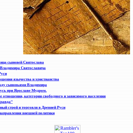
ица сыновей Святослава
 Владимира Святославича
Руси
шения язычества и христианства
жду сыновьями Владимира
усь при Ярославе Мудром.
 отношения, категории свободного и зависимого населения
Правда"
ный строй и торговля в Древней Руси
направления внешней политики