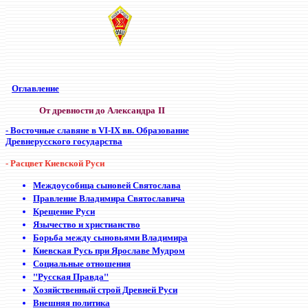
Оглавление
От древности до Александра II
- Восточные славяне в VI-IX вв. Образование
Древнерусского государства
- Расцвет Киевской Руси
Междоусобица сыновей Святослава
Правление Владимира Святославича
Крещение Руси
Язычество и христианство
Борьба между сыновьями Владимира
Киевская Русь при Ярославе Мудром
Социальные отношения
"Русская Правда"
Хозяйственный строй Древней Руси
Внешняя политика