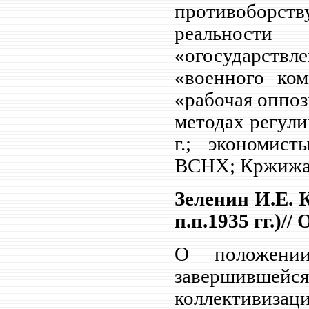
противоборств
реальности
«огосударств
«военного ко
«рабочая оппоз
методах регули
г.; экономис
ВСНХ; Кржижа
Зеленин И.Е. 
п.п.1935 гг.)//
О положении
завершивш
коллективиза