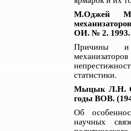
ярмарок и их т
М.Оджей М
механизаторов
ОИ. № 2. 1993.
Причины и 
механизаторо
непрестижност
статистики.
Мыцык Л.Н. С
годы ВОВ. (1941
Об особеннос
научных свя