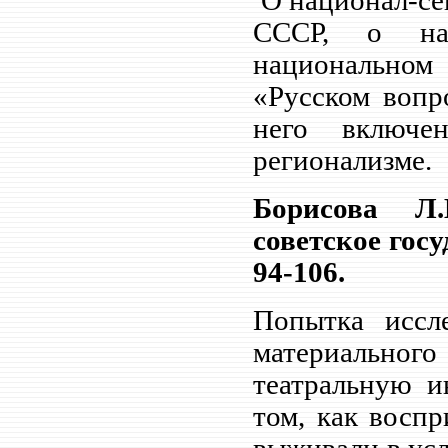
О национал-се
СССР, о нац
национальном
«Русском вопр
него включе
регионализме.
Борисова Л.
советское госу
94-106.
Попытка иссл
материальног
театральную и
том, как восп