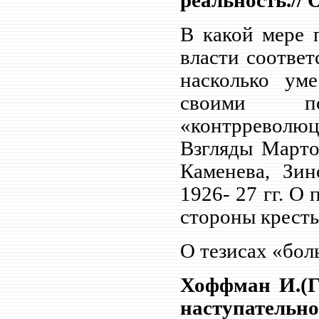
реальность.// О
В какой мере 
власти соотве
насколько ум
своими по
«контрреволюц
Взгляды Марто
Каменева, Зин
1926- 27 гг. О
стороны кресть
О тезисах «бол
Хоффман И.(Г
наступательно