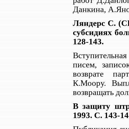
работ Д.Данло
Данкина, А.Яно
Ляндерс С. (
субсидиях боль
128-143.
Вступительная
писем, записо
возврате пар
К.Моору. Выпл
возвращать дол
В защиту штр
1993. С. 143-14