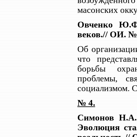
возбужденног
масонских окк
Овченко Ю.Ф
веков.// ОИ. № 
Об организаци
что представл
борьбы охра
проблемы, св
социализмом. С
№ 4.
Симонов Н.А
Эволюция ста