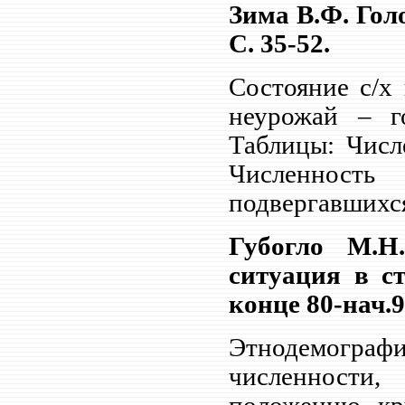
Зима В.Ф. Голо
С. 35-52.
Состояние с/х
неурожай – го
Таблицы: Числ
Численность
подвергавшихс
Губогло М.Н
ситуация в с
конце 80-нач.90
Этнодемогра
численност