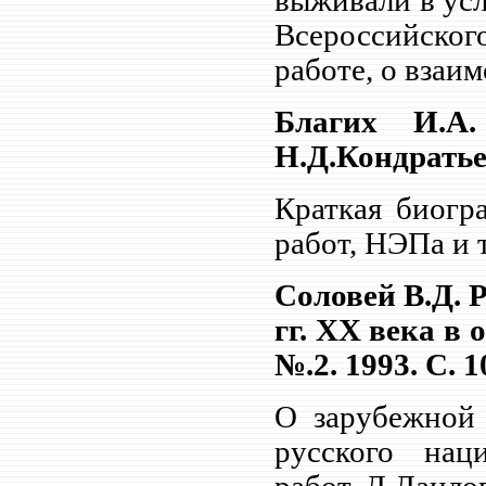
выживали в усл
Всероссийског
работе, о взаи
Благих И.А
Н.Д.Кондратьев
Краткая биогр
работ, НЭПа и т
Соловей В.Д. 
гг. ХХ века в
№.2. 1993. С. 1
О зарубежной 
русского нац