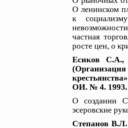
О рыночных от
О ленинском п
к социализм
невозможности
частная торго
росте цен, о кр
Есиков С.А.
(Организаци
крестьянства» 
ОИ. № 4. 1993. 
О создании С
эсеровские рук
Степанов В.Л.