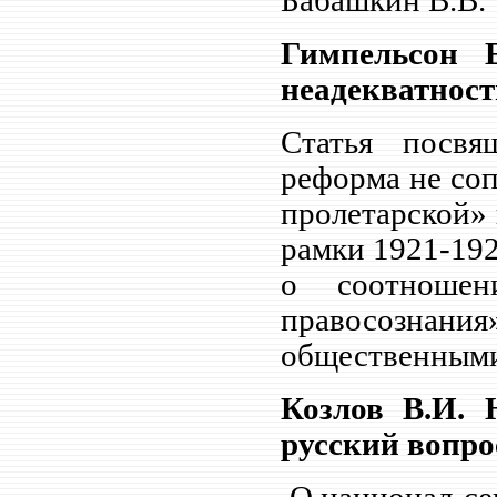
Бабашкин В.В.
Гимпельсон 
неадекватность
Статья посвя
реформа не со
пролетарской»
рамки 1921-192
о соотношен
правосознани
общественными
Козлов В.И. 
русский вопрос.