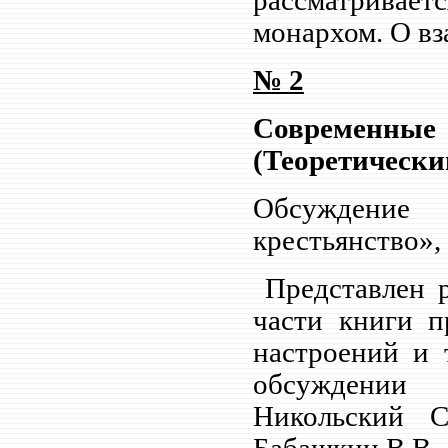
рассматрива
монархом. О в
№ 2
Современны
(Теоретический
Обсуждени
крестьянство»,
Представлен 
части книги п
настроений и 
обсуждении
Никольский С