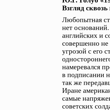
Ю.Г. Голуб «1
Взгляд сквозь г
Любопытная ста
нет оснований.
английских и со
совершенно не
угрозой с его с
одностороннего
намеревался пр
в подписании но
так же переда
Иране американ
самые напряже
советских солд