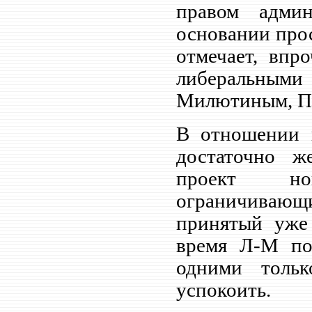
правом адми
основании прос
отмечает, впр
либеральным
Милютиным, П. 
В отношении 
достаточно ж
проект нов
ограничивающи
принятый уже
время Л-М по
одними толь
успокоить.