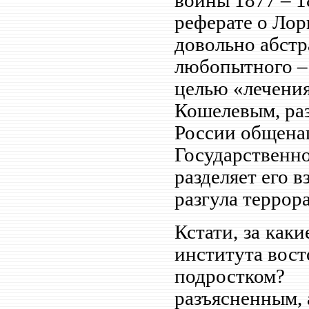
войны 1877 – 1
реферате о Ло
довольно абстр
любопытного – 
целью «лечения
Кошелевым, ра
России общена
Государственно
разделяет его вз
разгула террора
Кстати, за как
института вост
подростком?
разъясненным,