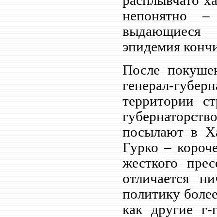
расплывчато ха
непонятно –
выдающиеся 
эпидемия конч
После покушен
генерал-губ
территории ст
губернаторств
посылают в Ха
Гурко – короч
жесткого пре
отличается н
политику более
как другие г-