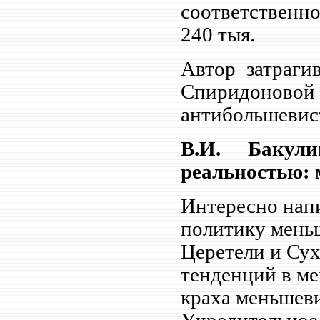
соответственно 
240 тыя.
Автор затраги
Спиридоновой 
антибольшевист
В.И. Бакул
реальностью: м
Интересно напи
политику мень
Церетели и Сух
тенденций в ме
краха меньшеви