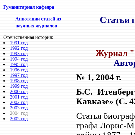
Гуманитарная кафедра
Статьи п
Аннотации статей из
научных журналов
Отечественная история:
1991 год
1992 год
Журнал "О
1993 год
1994 год
Авто
1995 год
1996 год
1997 год
№ 1, 2004 г.
1998 год
1999 год
Б.С. Итенбер
2000 год
2001 год
Кавказе» (С. 4
2002 год
2003 год
2004 год
Статья биограф
2005 год
графа Лорис-М