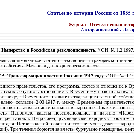
Статьи по истории России от 1855 
Журнал "Отечественная истор
Автор аннотаций - Лаза
. Имперство и Российская революционность
. // ОИ. №
1,2 1997
ная для школьников статья о революции и гражданской войне 1
 событиях. Материал дан в критическом ключе.
.А. Трансформация власти в России в 1917 году
. // ОИ. №
1 19
енного правительства, его программа, состав и отношение к В
датских депутатов, отношение к Временному правительству, за
и вокруг Временного правительства, защита частной собств
 влево, согласие 2.03.1917 г. между Временным правительст
 правительства из антицарского в народное. Также и фронт.
асть, Например, кадеты переименовались в партию «Наро
й республики. Петросовет, руководимый народным фронтом, в
ения, а Петроградский совет ничего не мог сделать, народ
ий). Три течения борются за власть: буржуазно-помещичье, цент