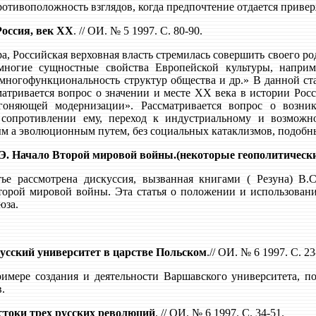
ротивоположность взглядов, когда предпочтение отдается приве
Россия, век ХХ
. // ОИ. № 5 1997. С. 80-90.
ра, Российская верховная власть стремилась совершить своего р
многие сущностные свойства Европейской культуры, напри
многофункциональность структур общества и др.» В данной стат
сматривается вопрос о значении и месте ХХ века в истории Рос
огоняющей модернизации». Рассматривается вопрос о воз
 сопротивлении ему, переход к индустриальному и возможно
 а эволюционным путем, без социальных катаклизмов, подобны
Э. Начало Второй мировой войны.(некоторые геополитически
тье рассмотрена дискуссия, вызванная книгами ( Резуна) В
орой мировой войны. Эта статья о положении и использован
юза.
усский университет в царстве Польском
.// ОИ. № 6 1997. С. 23
римере создания и деятельности Варшавского университета, п
в.
стоки трех русских революций
. // ОИ. № 6 1997. С. 34-51.