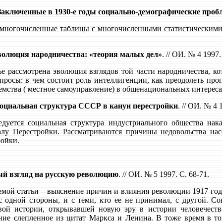
 Заключенные в 1930-е годы социально-демографические про
 многочисленные таблицы с многочисленными статистическими 
волюция народничества: «теория малых дел»
. // ОИ. № 4 1997.
ье рассмотрена эволюция взглядов той части народничества, ко
опросы: в чем состоит роль интеллигенции, как преодолеть пр
емства ( местное самоуправление) в общенациональных интереса
оциальная структура СССР в канун перестройки
. // ОИ. № 4 
едуется социальная структура индустриального общества на
лу Перестройки. Рассматриваются причины недовольства нас
ройки.
ый взгляд на русскую революцию
. // ОИ. № 5 1997. С. 68-71.
емой статьи – выяснение причин и влияния революции 1917 год
с одной стороны, и с теми, кто ее не принимал, с другой. 
вой истории, открывавшей новую эру в истории человечеств
ние слепленное из цитат Маркса и Ленина. В тоже время в то