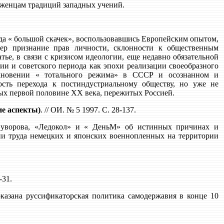
рженцам традиций западных учений.
ода « большой скачек», воспользовавшись Европейским опытом,
мер признание прав личности, склонности к общественным
ье, в связи с кризисом идеологии, еще недавно обязательной
сии и советского периода как эпохи реализации своеобразного
никновении « тотального режима» в СССР и осознанном и
сть перехода к постиндустриальному обществу, но уже не
х первой половине ХХ века, пережитых Россией.
е аспекты)
. // ОИ. № 5 1997. С. 28-137.
.Суворова, «Ледокол» и « ДеньМ» об истинных причинах и
ии труда немецких и японских военнопленных на территории
-31.
оказана руссификаторская политика самодержавия в конце 10