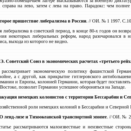
жуазно-помещичьем лагере высказываются за военную диктатур
а справа на лево, затем с лева на право. Парадокс: чем полне
торое пришествие либерализма в России
. // ОИ. № 1 1997. С.1
я либерализма в советский период, в конце 80-х годов он возвр
ния некоторых либеральных реформ, народ разочаровался в н
иса, выхода из которого не видно.
. Советский Союз в экономических расчетах «третьего рейха
я рассматривает экономическую политику фашистской Герма
войне, а с другой, как прикрытие гитлеровского антибольшев
мании и Европы, колонией Германии, которая будет поставлять
Востоке, позволит Германии успешнее обороняться на Западе.
акуация немецких колонистов с территории Бессарабии и Се
хозяйственной роли немецких колоний в Бессарабии и Северной 
О ленд-лизе и Тихоокеанской транспортной эпопее
. // ОИ. №
2
татье рассматриваются малоизвестные и неизвестные сторон