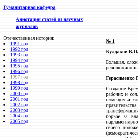
Гуманитарная кафедра
Аннотации статей из научных
журналов
Отечественная история:
№
1
1991 год
1992 год
Булдаков В.П
1993 год
1994 год
Большая, слож
1995 год
революционных
1996 год
1997 год
Герасименко Г
1998 год
1999 год
Создание Врем
2000 год
рабочих и сол
2001 год
помещичьи сло
2002 год
правительства
2003 год
трансформация
2004 год
борьбе за вл
2005 год
парламентарно
своего полож
(демократическ