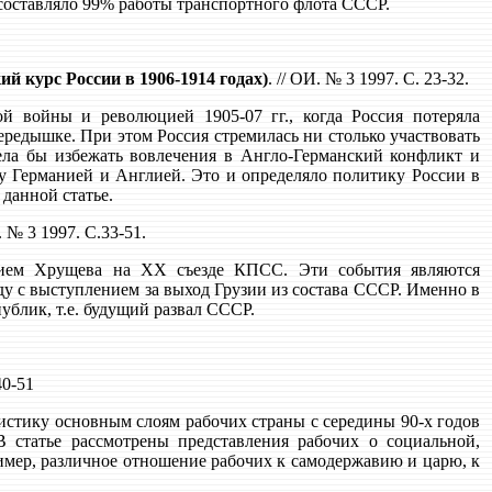
составляло 99% работы транспортного флота СССР.
 курс России в 1906-1914 годах)
. // ОИ. № 3 1997. С. 23-32.
ой войны и революцией 1905-07 гг., когда Россия потеряла
редышке. При этом Россия стремилась ни столько участвовать
ела бы избежать вовлечения в Англо-Германский конфликт и
у Германией и Англией. Это и определяло политику России в
 данной статье.
 № 3 1997. С.33-51.
ением Хрущева на ХХ съезде КПСС. Эти события являются
ду с выступлением за выход Грузии из состава СССР. Именно в
ублик, т.е. будущий развал СССР.
40-51
стику основным слоям рабочих страны с середины 90-х годов
В статье рассмотрены представления рабочих о социальной,
имер, различное отношение рабочих к самодержавию и царю, к