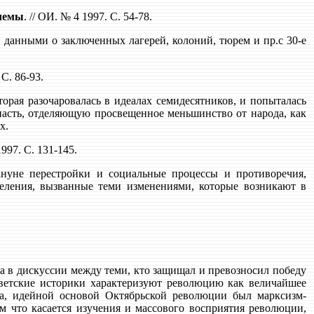
блемы
. // ОИ. № 4 1997. С. 54-78.
данными о заключенных лагерей, колоний, тюрем и пр.с 30-е
 С. 86-93.
торая разочаровалась в идеалах семидесятников, и попыталась
опасть, отделяющую просвещенное меньшинство от народа, как
х.
1997. С. 131-145.
кануне перестройки и социальные процессы и противоречия,
еления, вызванные теми изменениями, которые возникают в
а в дискуссии между теми, кто защищал и превозносил победу
Советские историки характеризуют революцию как величайшее
а, идейной основой Октябрьской революции был марксизм-
м что касается изучения и массового восприятия революции,