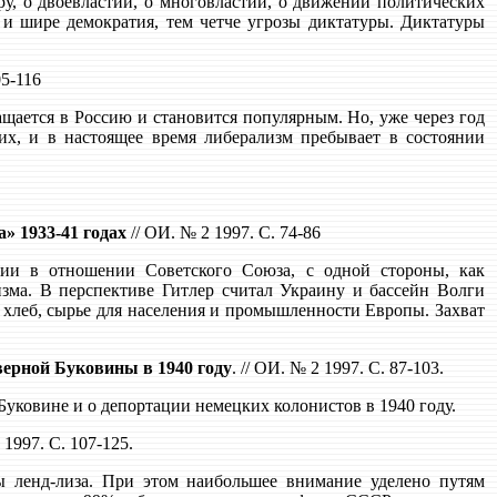
у, о двоевластии, о многовластии, о движении политических
е и шире демократия, тем четче угрозы диктатуры. Диктатуры
05-116
ащается в Россию и становится популярным. Но, уже через год
их, и в настоящее время либерализм пребывает в состоянии
» 1933-41 годах
// ОИ. № 2 1997. С. 74-86
нии в отношении Советского Союза, с одной стороны, как
изма. В перспективе Гитлер считал Украину и бассейн Волги
 хлеб, сырье для населения и промышленности Европы. Захват
верной Буковины в 1940 году
. // ОИ. № 2 1997. С. 87-103.
Буковине и о депортации немецких колонистов в 1940 году.
 1997. С. 107-125.
ы ленд-лиза. При этом наибольшее внимание уделено путям