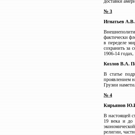
доставки амер
№ 3
Игнатьев А.В.
Внешнеполитич
фактически фл
в переделе ми
сохранить за 
1906-14 годах,
Козлов В.А. П
В статье под
проявлением н
Грузии намети
№ 4
Кирьянов Ю.И.
В настоящей с
19 века и до 
экономической
религии, частн