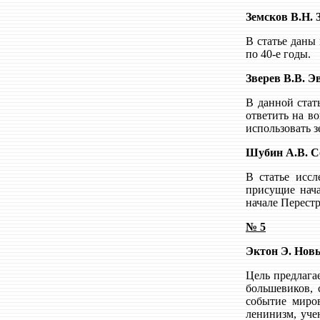
Земсков В.Н.
В статье даны
по 40-е годы.
Зверев В.В. Э
В данной стат
ответить на в
использовать з
Шубин А.В. С
В статье иссл
присущие нача
начале Перест
№ 5
Эктон Э. Нов
Цель предлага
большевиков, 
событие миро
ленинизм, уче