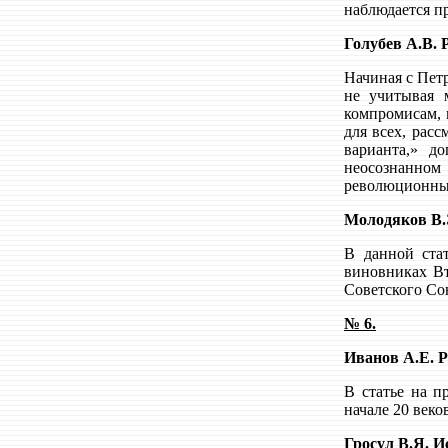
наблюдается п
Голубев А.В. 
Начиная с Пет
не учитывая 
компромисам, 
для всех, рас
варианта,» д
неосознанном
революционным
Молодяков В.
В данной ста
виновниках Вт
Советского Со
№ 6.
Иванов А.Е. Р
В статье на п
начале 20 веко
Гросул В.Я. И