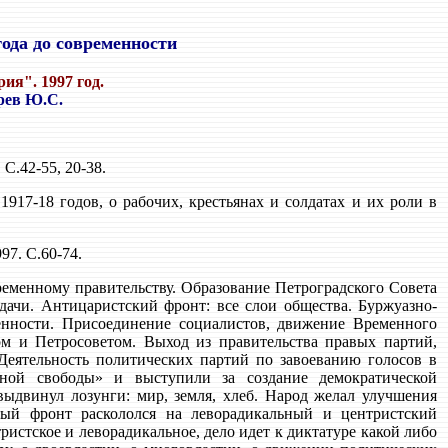
года до современности
ия". 1997 год.
рев Ю.С.
. С.42-55, 20-38.
917-18 годов, о рабочих, крестьянах и солдатах и их роли в
97. С.60-74.
ременному правительству. Образование Петроградского Совета
дачи. Антицаристский фронт: все слои общества. Буржуазно-
енности. Присоединение социалистов, движение Временного
вом и Петросоветом. Выход из правительства правых партий,
 Деятельность политических партий по завоеванию голосов в
дной свободы» и выступили за создание демократической
ыдвинул лозунги: мир, земля, хлеб. Народ желал улучшения
ный фронт раскололся на леворадикальный и центристский
ристское и леворадикальное, дело идет к диктатуре какой либо