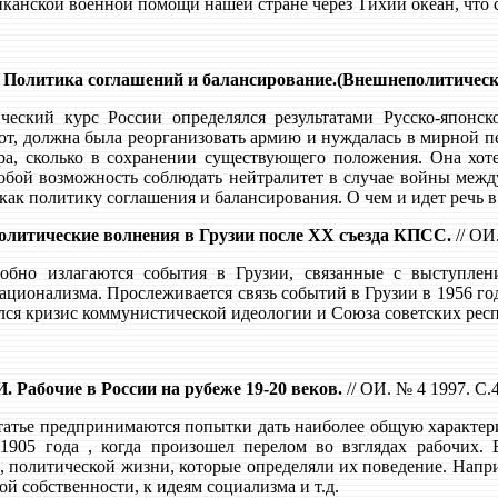
иканской военной помощи нашей стране через Тихий океан, что 
 Политика соглашений и балансирование.(Внешнеполитический
еский курс России определялся результатами Русско-японск
от, должна была реорганизовать армию и нуждалась в мирной пе
ра, сколько в сохранении существующего положения. Она хот
собой возможность соблюдать нейтралитет в случае войны межд
 как политику соглашения и балансирования. О чем и идет речь в
олитические волнения в Грузии после ХХ съезда КПСС.
// ОИ.
робно излагаются события в Грузии, связанные с выступл
ационализма. Прослеживается связь событий в Грузии в 1956 го
лся кризис коммунистической идеологии и Союза советских респ
 Рабочие в России на рубеже 19-20 веков.
// ОИ. № 4 1997. С.
татье предпринимаются попытки дать наиболее общую характери
1905 года , когда произошел перелом во взглядах рабочих. 
, политической жизни, которые определяли их поведение. Напр
ой собственности, к идеям социализма и т.д.