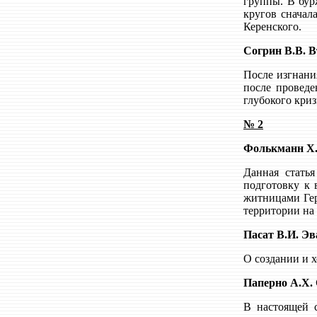
группы. В бур
кругов сначал
Керенского.
Согрин В.В. В
После изгнани
после проведе
глубокого криз
№ 2
Фолькманн Х.Э
Данная стать
подготовку к 
житницами Гер
территории на 
Пасат В.И. Эв
О создании и 
Паперно А.Х. 
В настоящей с