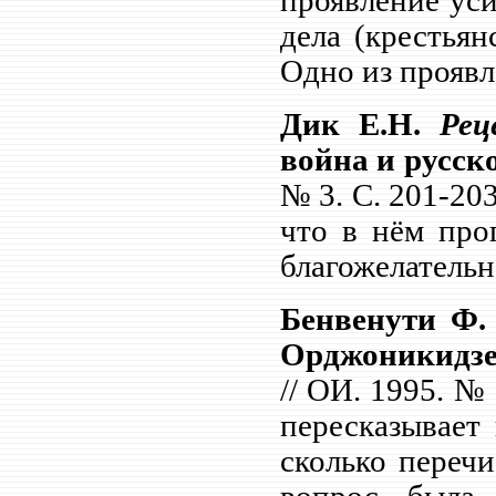
проявление уси
дела (крестья
Одно из проявл
Дик Е.Н.
Рец
война и русск
№ 3. С.
201-203
что в нём про
благожелательн
Бенвенути Ф
Орджоникидзе
// ОИ. 1995. № 
пересказывает 
сколько перечи