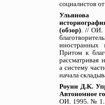
социалистов от
Ульянова 
историограф
(обзор)
. // ОИ
благотворите
иностранных и
Притом к благ
рассматривая 
а систему част
начала складыв
Роуни Д.К. У
Автономное го
ОИ. 1995. №
1