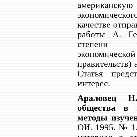
американск
экономическо
качестве отпр
работы А.
Г
степени пр
экономическ
правительств) 
Статья предс
интерес.
Араловец Н.
общества в 
методы изуче
ОИ. 1995. №
1