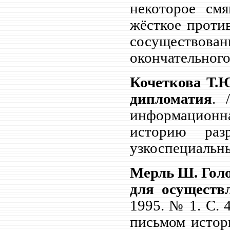
некоторое см
жёсткое проти
сосуществов
окончательного
Кочеткова Т.
дипломатия
. 
информационна
историю раз
узкоспециальны
Мерль Ш. Голо
для осуществ
1995. №
1. С.
письмом истор