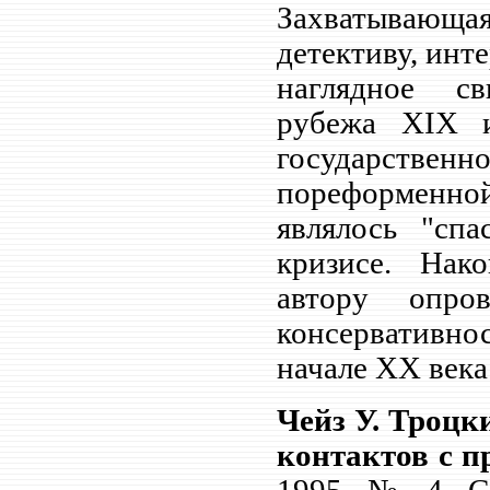
Захватывающ
детективу, инт
наглядное св
рубежа
XIX
государств
пореформенной
являлось "сп
кризисе. Нак
автору опро
консервативн
начале
XX
века
Чейз У. Троцк
контактов с п