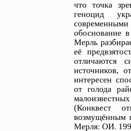
что точка зре
геноцид укр
современны
обоснование в
Мерль разбирае
её предвзятос
отличаются с
источников, о
интересен спо
от голода рай
малоизвестн
(Конквест о
возмущённым п
Мерля: ОИ. 19