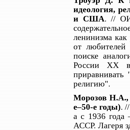
Троуэр Д. К 
идеология, ре
и США
. // О
содержательно
ленинизма как 
от любителей 
поиске аналог
России
XX
приравнивать 
религию".
Морозов Н.А.,
е–50-е годы)
. 
а с 1936 года 
АССР. Лагеря з