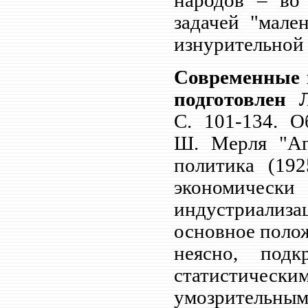
народов – во 
задачей "мале
изнурительной
Современные 
подготовлен Л
С.
101-134. О
Ш.
Мерля "Аг
политика (192
экономическ
индустриализ
основное полож
неясно, под
статистическ
умозрительным