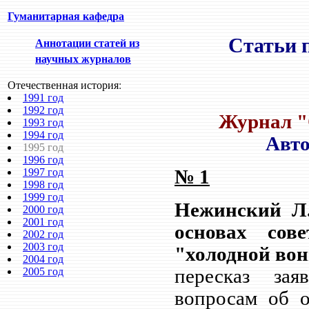
Гуманитарная кафедра
Статьи п
Аннотации статей из
научных журналов
Отечественная история:
1991 год
1992 год
Журнал "О
1993 год
1994 год
Авто
1995 год
1996 год
1997 год
№
1
1998 год
1999 год
Нежинский Л
2000 год
2001 год
основах сов
2002 год
2003 год
"холодной во
2004 год
2005 год
пересказ зая
вопросам об о