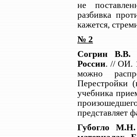
не поставлен
разбивка прот
кажется, стрем
№
2
Согрин В.В.
России
. // ОИ.
можно распр
Перестройки (
учебника прие
произошедш
представляет ф
Губогло М.Н