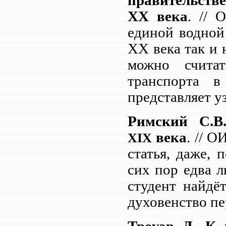
правительств
XX
века
. // 
единой водной
XX
века так и
можно считат
транспорта в
представляет у
Римский С.В
века
. // О
XIX
статья, даже, 
сих пор едва 
студент найдё
духовенство пе