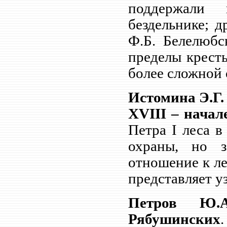
поддержали 
бездельнике; 
Ф.Б.
Белелюбс
пределы кресть
более сложной 
Истомина Э.Г.
XVIII
– начал
Петра
I
леса в 
охраны, но з
отношение к ле
представляет у
Петров Ю.
Рябушинских