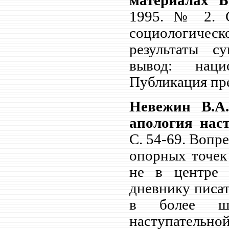
материалах Б
1995. № 2. 
социологичес
результаты с
вывод: наци
Публикация пре
Невежин В.А
апология нас
С.
54-69. Вопре
опорных точек
не в центре 
дневнику писат
в более ши
наступательно