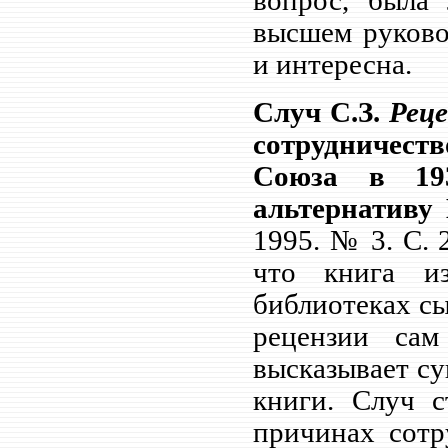
вопрос, была
высшем руково
и интересна.
Случ С.З.
Реце
сотрудничест
Союза в 193
альтернативу
1995. № 3. С.
что книга и
библиотеках сы
рецензии са
высказывает су
книги. Случ с
причинах сотр