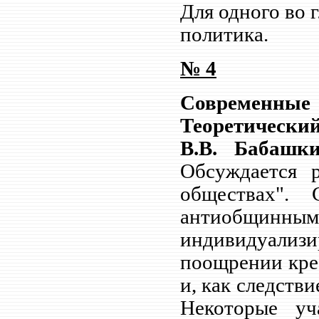
Для одного во г
политика.
№
4
Современные
Теоретичес
В.В.
Бабашк
Обсуждается р
обществах".
антиобщинным 
индивидуализи
поощрении крес
и, как следств
Некоторые уч