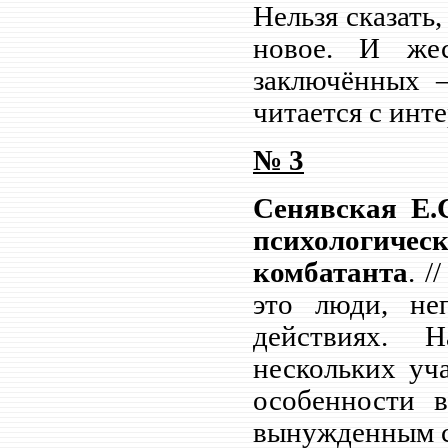
Нельзя сказать
новое. И жес
заключённых –
читается с инт
№
3
Сенявская Е.
психологиче
комбатанта
. /
это люди, не
действиях. 
нескольких уч
особенности в
вынужденным с