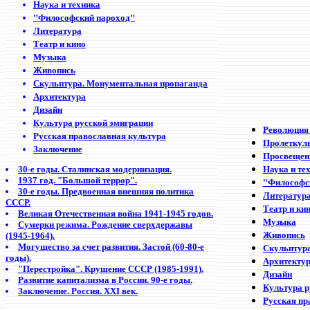
Наука и техника
"Философский пароход"
Литература
Театр и кино
Музыка
Живопись
Скульптура. Монументальная пропаганда
Архитектура
Дизайн
Культура русской эмиграции
Революция 
Русская православная культура
Пролеткул
Заключение
Просвещен
Наука и те
30-е годы. Сталинская модернизация.
1937 год. "Большой террор".
"Философс
30-е годы. Предвоенная внешняя политика
Литератур
СССР.
Театр и ки
Великая Отечественная война 1941-1945 годов.
Музыка
Сумерки режима. Рождение сверхдержавы
Живопись
(1945-1964).
Скульптур
Могущество за счет развития. Застой (60-80-е
годы).
Архитекту
"Перестройка". Крушение СССР (1985-1991).
Дизайн
Развитие капитализма в России. 90-е годы.
Культура р
Заключение. Россия. ХХI век.
Русская пр