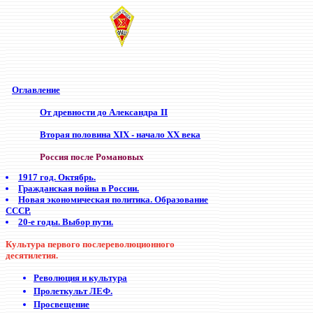
Оглавление
От древности до Александра II
Вторая половина XIX - начало XX века
Россия после Романовых
1917 год. Октябрь.
Гражданская война в России.
Новая экономическая политика. Образование
СССР.
20-е годы. Выбор пути.
Культура первого послереволюционного
десятилетия.
Революция и культура
Пролеткульт ЛЕФ.
Просвещение