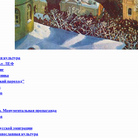
и культура
ьт. ЛЕФ
ие
хника
кий пароход"
а
но
а. Монументальная пропаганда
ра
усской эмиграции
авославная культура